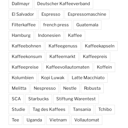
Dallmayr
Deutscher Kaffeeverband
El Salvador
Espresso
Espressomaschine
Filterkaffee
french press
Guatemala
Hamburg
Indonesien
Kaffee
Kaffeebohnen
Kaffeegenuss
Kaffeekapseln
Kaffeekonsum
Kaffeemarkt
Kaffeepreis
Kaffeepreise
Kaffeevollautomaten
Koffein
Kolumbien
Kopi Luwak
Latte Macchiato
Melitta
Nespresso
Nestle
Robusta
SCA
Starbucks
Stiftung Warentest
Studie
Tag des Kaffees
Tansania
Tchibo
Tee
Uganda
Vietnam
Vollautomat