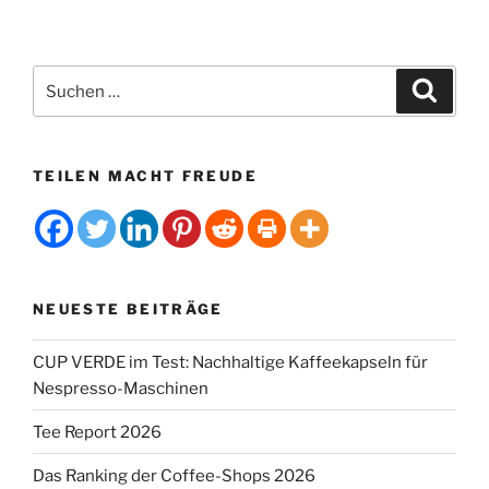
e
:
Suchen
Suche
nach:
TEILEN MACHT FREUDE
NEUESTE BEITRÄGE
CUP VERDE im Test: Nachhaltige Kaffeekapseln für
Nespresso-Maschinen
Tee Report 2026
Das Ranking der Coffee-Shops 2026