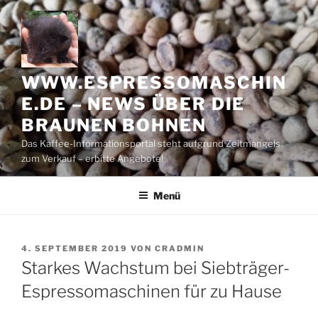
Zum
Inhalt
springen
WWW.ESPRESSOMASCHIN
E.DE – NEWS ÜBER DIE
BRAUNEN BOHNEN
Das Kaffee-Informationsportal steht aufgrund Zeitmangels
zum Verkauf – erbitte Angebote!
Menü
VERÖFFENTLICHT
4. SEPTEMBER 2019
VON
CRADMIN
AM
Starkes Wachstum bei Siebträger-
Espressomaschinen für zu Hause