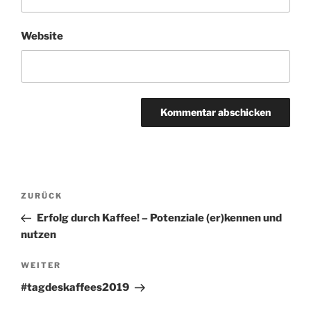
Website
A
l
t
Beitragsnavigation
Vorheriger
ZURÜCK
e
Beitrag
r
Erfolg durch Kaffee! – Potenziale (er)kennen und
n
nutzen
a
Nächster
WEITER
t
Beitrag
i
#tagdeskaffees2019
v