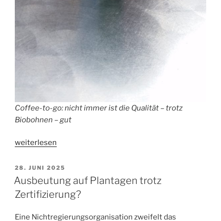
Coffee-to-go: nicht immer ist die Qualität – trotz
Biobohnen – gut
„Das
weiterlesen
Ranking
der
VERÖFFENTLICHT
28. JUNI 2025
AM
Coffee-
Ausbeutung auf Plantagen trotz
Shops
Zertifizierung?
2026“
Eine Nichtregierungsorganisation zweifelt das