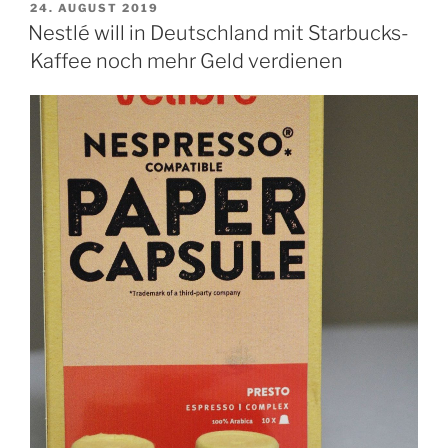
Gebühr
VERÖFFENTLICHT
24. AUGUST 2019
AM
auf
Nestlé will in Deutschland mit Starbucks-
Pappbecher“
Kaffee noch mehr Geld verdienen