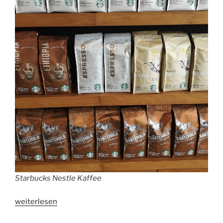
Starbucks Nestle Kaffee
„Starbucks
weiterlesen
testet