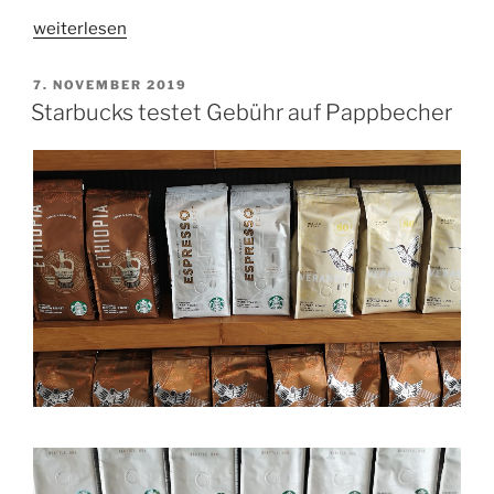
„Nestle:
weiterlesen
Neue
Wintervarianten
VERÖFFENTLICHT
7. NOVEMBER 2019
AM
von
Starbucks testet Gebühr auf Pappbecher
STARBUCKS®
at
Home“