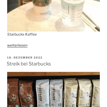
Starbucks Kaffee
„Wieso
weiterlesen
kaufen
Leute
VERÖFFENTLICHT
18. DEZEMBER 2022
AM
den
Streik bei Starbucks
teuren
Starbucks
Kaffee?“