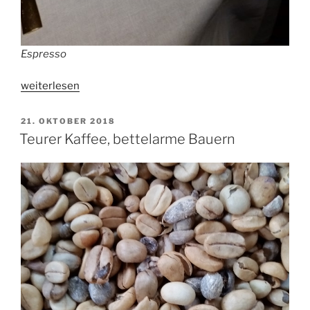
Espresso
„Nestlé
weiterlesen
will
in
VERÖFFENTLICHT
21. OKTOBER 2018
AM
Deutschland
Teurer Kaffee, bettelarme Bauern
mit
Starbucks-
Kaffee
noch
mehr
Geld
verdienen“