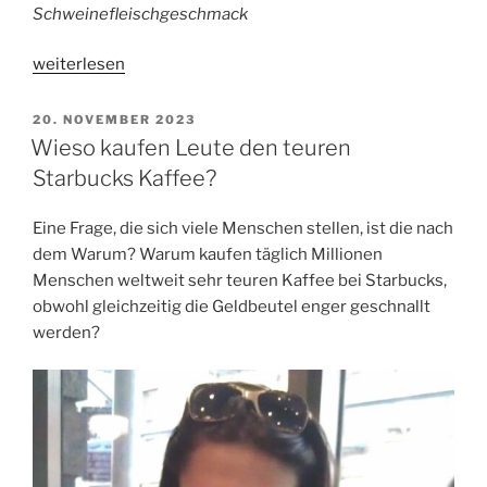
Schweinefleischgeschmack
„Wie
weiterlesen
schmeckt
Kaffee
VERÖFFENTLICHT
20. NOVEMBER 2023
AM
mit
Wieso kaufen Leute den teuren
Schweinefleischgeschmack?“
Starbucks Kaffee?
Eine Frage, die sich viele Menschen stellen, ist die nach
dem Warum? Warum kaufen täglich Millionen
Menschen weltweit sehr teuren Kaffee bei Starbucks,
obwohl gleichzeitig die Geldbeutel enger geschnallt
werden?