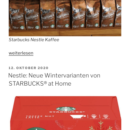
Starbucks Nestle Kaffee
„Nestlé
weiterlesen
kommt
mit
VERÖFFENTLICHT
12. OKTOBER 2020
AM
billigerer
Nestle: Neue Wintervarianten von
Kaffeekapsel-
STARBUCKS® at Home
Serie
als
Nespresso
und
Starbucks“