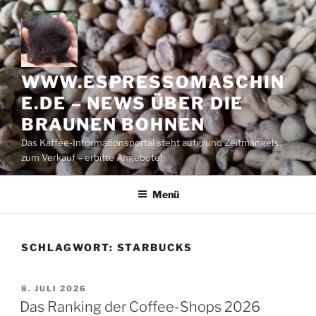
Zum
Inhalt
springen
WWW.ESPRESSOMASCHIN
E.DE – NEWS ÜBER DIE
BRAUNEN BOHNEN
Das Kaffee-Informationsportal steht aufgrund Zeitmangels
zum Verkauf – erbitte Angebote!
Menü
SCHLAGWORT:
STARBUCKS
VERÖFFENTLICHT
8. JULI 2026
AM
Das Ranking der Coffee-Shops 2026