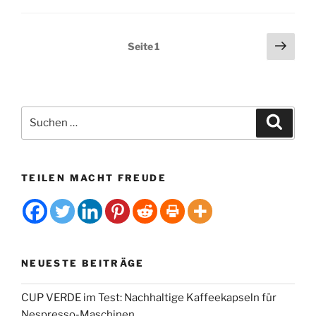
bettelarme
Bauern“
Seitennummerierung
Näch
Seite
1
Seit
der
Beiträge
Suchen
Suche
nach:
TEILEN MACHT FREUDE
NEUESTE BEITRÄGE
CUP VERDE im Test: Nachhaltige Kaffeekapseln für
Nespresso-Maschinen