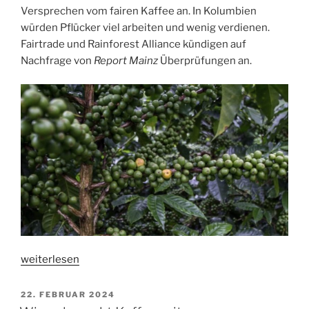
Versprechen vom fairen Kaffee an. In Kolumbien
würden Pflücker viel arbeiten und wenig verdienen.
Fairtrade und Rainforest Alliance kündigen auf
Nachfrage von
Report Mainz
Überprüfungen an.
„Ausbeutung
weiterlesen
auf
Plantagen
VERÖFFENTLICHT
22. FEBRUAR 2024
AM
trotz