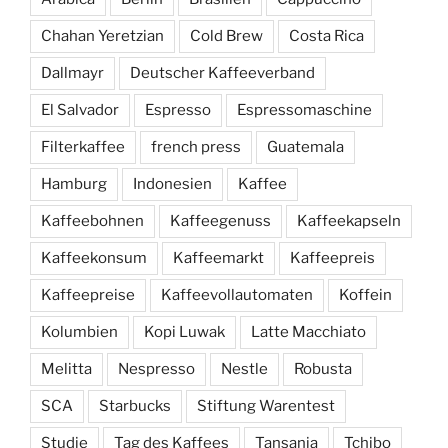
Chahan Yeretzian
Cold Brew
Costa Rica
Dallmayr
Deutscher Kaffeeverband
El Salvador
Espresso
Espressomaschine
Filterkaffee
french press
Guatemala
Hamburg
Indonesien
Kaffee
Kaffeebohnen
Kaffeegenuss
Kaffeekapseln
Kaffeekonsum
Kaffeemarkt
Kaffeepreis
Kaffeepreise
Kaffeevollautomaten
Koffein
Kolumbien
Kopi Luwak
Latte Macchiato
Melitta
Nespresso
Nestle
Robusta
SCA
Starbucks
Stiftung Warentest
Studie
Tag des Kaffees
Tansania
Tchibo