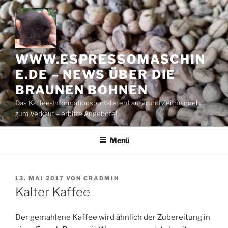
Zum
Inhalt
springen
WWW.ESPRESSOMASCHIN
E.DE – NEWS ÜBER DIE
BRAUNEN BOHNEN
Das Kaffee-Informationsportal steht aufgrund Zeitmangels
zum Verkauf – erbitte Angebote!
Menü
VERÖFFENTLICHT
13. MAI 2017
VON
CRADMIN
AM
Kalter Kaffee
Der gemahlene Kaffee wird ähnlich der Zubereitung in