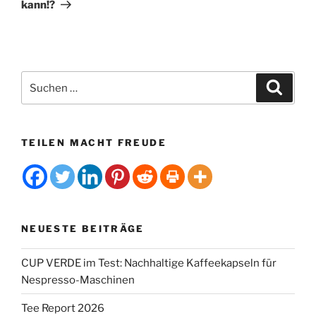
v
kann!?
e
:
Suchen
Suche
nach:
TEILEN MACHT FREUDE
NEUESTE BEITRÄGE
CUP VERDE im Test: Nachhaltige Kaffeekapseln für
Nespresso-Maschinen
Tee Report 2026