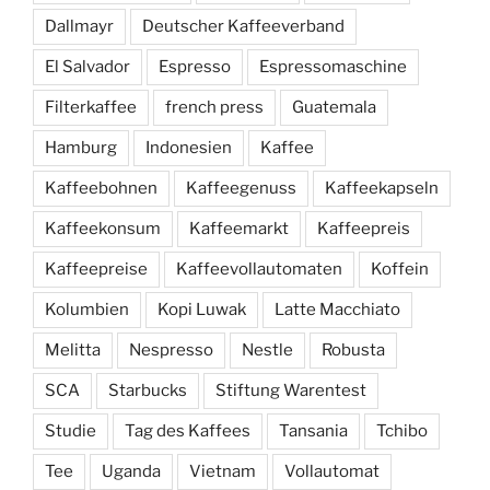
Dallmayr
Deutscher Kaffeeverband
El Salvador
Espresso
Espressomaschine
Filterkaffee
french press
Guatemala
Hamburg
Indonesien
Kaffee
Kaffeebohnen
Kaffeegenuss
Kaffeekapseln
Kaffeekonsum
Kaffeemarkt
Kaffeepreis
Kaffeepreise
Kaffeevollautomaten
Koffein
Kolumbien
Kopi Luwak
Latte Macchiato
Melitta
Nespresso
Nestle
Robusta
SCA
Starbucks
Stiftung Warentest
Studie
Tag des Kaffees
Tansania
Tchibo
Tee
Uganda
Vietnam
Vollautomat