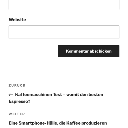
Website
A
l
t
Beitragsnavigation
Vorheriger
ZURÜCK
e
Beitrag
r
Kaffeemaschinen Test – womit den besten
n
Espresso?
a
Nächster
WEITER
t
Beitrag
i
Eine Smartphone-Hülle, die Kaffee produzieren