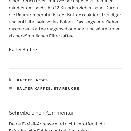
einer French Press mit Wasser angesetzt, damit er
mindestens sechs bis 12 Stunden ziehen kann. Durch
die Raumtemperatur ist der Kaffee reaktionsfreudiger
und entfaltet sein volles Bukett. Das langsame Ziehen
macht den Kaffee magenschonender und säureärmer
als herkömmlichen Filterkaffee.
Kalter Kaffee
KATEGORIEN
KAFFEE
,
NEWS
SCHLAGWÖRTER
KALTER KAFFEE
,
STARBUCKS
Schreibe einen Kommentar
Deine E-Mail-Adresse wird nicht veröffentlicht.
Erforderliche Felder sind mit
*
markiert