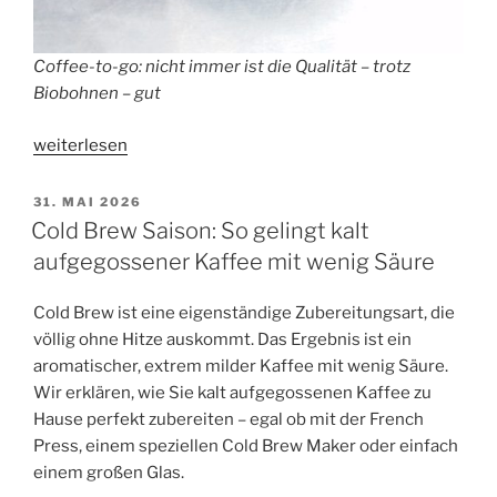
Coffee-to-go: nicht immer ist die Qualität – trotz
Biobohnen – gut
„Das
weiterlesen
Ranking
der
VERÖFFENTLICHT
31. MAI 2026
AM
Coffee-
Cold Brew Saison: So gelingt kalt
Shops
aufgegossener Kaffee mit wenig Säure
2026“
Cold Brew ist eine eigenständige Zubereitungsart, die
völlig ohne Hitze auskommt. Das Ergebnis ist ein
aromatischer, extrem milder Kaffee mit wenig Säure.
Wir erklären, wie Sie kalt aufgegossenen Kaffee zu
Hause perfekt zubereiten – egal ob mit der French
Press, einem speziellen Cold Brew Maker oder einfach
einem großen Glas.