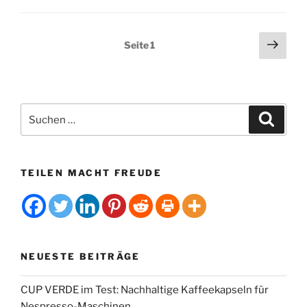
Bremen“
Seitennummerierung
Näch
Seite
1
Seit
der
Beiträge
Suchen
Suche
nach:
TEILEN MACHT FREUDE
NEUESTE BEITRÄGE
CUP VERDE im Test: Nachhaltige Kaffeekapseln für
Nespresso-Maschinen