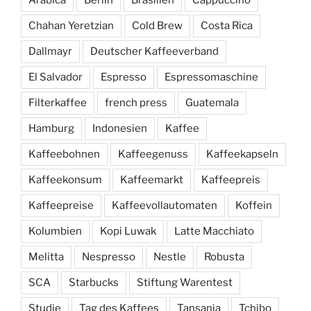
Chahan Yeretzian
Cold Brew
Costa Rica
Dallmayr
Deutscher Kaffeeverband
El Salvador
Espresso
Espressomaschine
Filterkaffee
french press
Guatemala
Hamburg
Indonesien
Kaffee
Kaffeebohnen
Kaffeegenuss
Kaffeekapseln
Kaffeekonsum
Kaffeemarkt
Kaffeepreis
Kaffeepreise
Kaffeevollautomaten
Koffein
Kolumbien
Kopi Luwak
Latte Macchiato
Melitta
Nespresso
Nestle
Robusta
SCA
Starbucks
Stiftung Warentest
Studie
Tag des Kaffees
Tansania
Tchibo