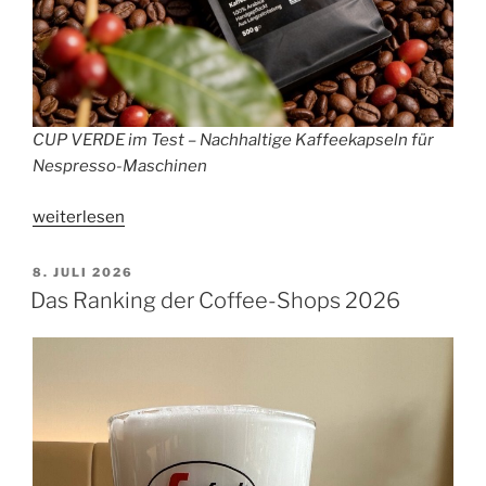
CUP VERDE im Test – Nachhaltige Kaffeekapseln für
Nespresso-Maschinen
„CUP
weiterlesen
VERDE
im
VERÖFFENTLICHT
8. JULI 2026
AM
Test:
Das Ranking der Coffee-Shops 2026
Nachhaltige
Kaffeekapseln
für
Nespresso-
Maschinen“