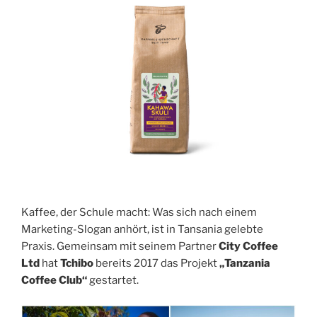
aufgegossener
Kaffee
mit
wenig
Säure“
Kaffee, der Schule macht: Was sich nach einem
Marketing-Slogan anhört, ist in Tansania gelebte
Praxis. Gemeinsam mit seinem Partner
City Coffee
Ltd
hat
Tchibo
bereits 2017 das Projekt
„Tanzania
Coffee Club“
gestartet.