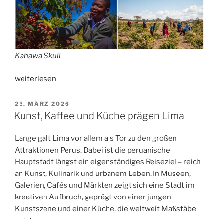
Kahawa Skuli
„Bohnen
weiterlesen
mit
Benefit:
VERÖFFENTLICHT
23. MÄRZ 2026
AM
Kahawa
Kunst, Kaffee und Küche prägen Lima
Skuli“
Lange galt Lima vor allem als Tor zu den großen
Attraktionen Perus. Dabei ist die peruanische
Hauptstadt längst ein eigenständiges Reiseziel – reich
an Kunst, Kulinarik und urbanem Leben. In Museen,
Galerien, Cafés und Märkten zeigt sich eine Stadt im
kreativen Aufbruch, geprägt von einer jungen
Kunstszene und einer Küche, die weltweit Maßstäbe