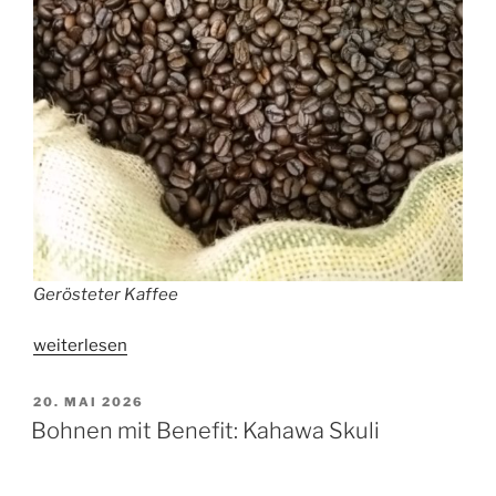
Gerösteter Kaffee
„Cold
weiterlesen
Brew
Saison:
VERÖFFENTLICHT
20. MAI 2026
AM
So
Bohnen mit Benefit: Kahawa Skuli
gelingt
kalt