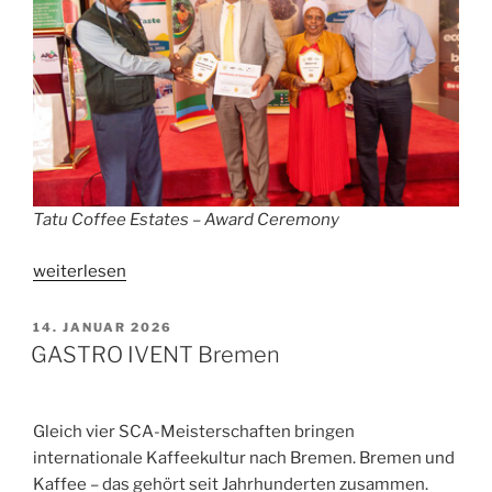
Tatu Coffee Estates – Award Ceremony
„Tatu
weiterlesen
Coffee
Estates“
VERÖFFENTLICHT
14. JANUAR 2026
AM
GASTRO IVENT Bremen
​Gleich vier SCA-Meisterschaften bringen
internationale Kaffeekultur nach Bremen. Bremen und
Kaffee – das gehört seit Jahrhunderten zusammen.