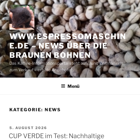
Zum
Inhalt
springen
WWW.ESPRESSOMASCHIN
E.DE – NEWS ÜBER DIE
BRAUNEN BOHNEN
Das Kaffee-Informationsportal steht aufgrund Zeitmangels
zum Verkauf – erbitte Angebote!
Menü
KATEGORIE:
NEWS
VERÖFFENTLICHT
5. AUGUST 2026
AM
CUP VERDE im Test: Nachhaltige