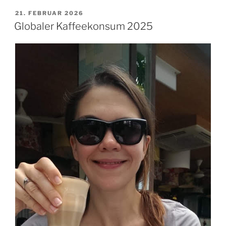
und
VERÖFFENTLICHT
21. FEBRUAR 2026
AM
Tee
Globaler Kaffeekonsum 2025
senken
Demenzrisiko“