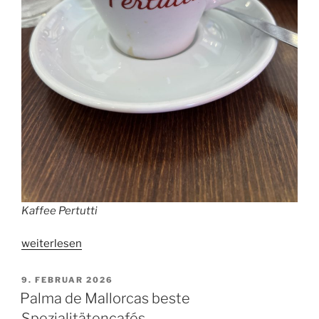
Kaffee Pertutti
„Globaler
weiterlesen
Kaffeekonsum
2025“
VERÖFFENTLICHT
9. FEBRUAR 2026
AM
Palma de Mallorcas beste
Spezialitätencafés