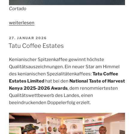
Cortado
„Palma
weiterlesen
de
Mallorcas
VERÖFFENTLICHT
27. JANUAR 2026
AM
beste
Tatu Coffee Estates
Spezialitätencafés“
Kenianischer Spitzenkaffee gewinnt höchste
Qualitätsauszeichnungen. Ein neuer Star am Himmel
des kenianischen Spezialitätenkaffees:
Tatu Coffee
Estates Limited
hat bei den
National Taste of Harvest
Kenya 2025-2026 Awards
, dem renommiertesten
Qualitätswettbewerb des Landes, einen
beeindruckenden Doppelerfolg erzielt.