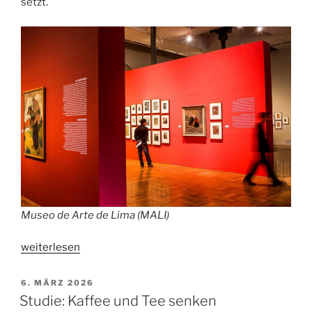
setzt.
Museo de Arte de Lima (MALI)
„Kunst,
weiterlesen
Kaffee
und
VERÖFFENTLICHT
6. MÄRZ 2026
AM
Küche
Studie: Kaffee und Tee senken