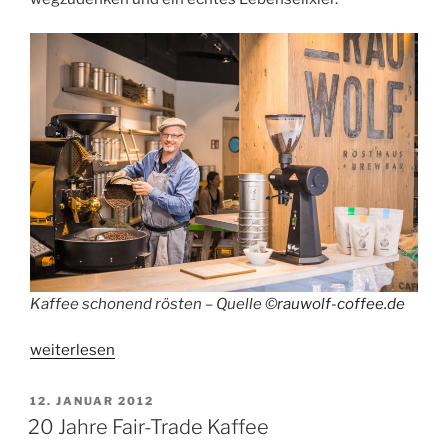
Kaffee schonend rösten – Quelle ©
rauwolf-coffee.de
„Tipps
weiterlesen
für
nachhaltigen
VERÖFFENTLICHT
12. JANUAR 2012
AM
Kaffeegenuss“
20 Jahre Fair-Trade Kaffee