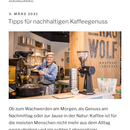
auf
Plantagen
VERÖFFENTLICHT
3. MÄRZ 2021
AM
trotz
Tipps für nachhaltigen Kaffeegenuss
Zertifizierung?“
Ob zum Wachwerden am Morgen, als Genuss am
Nachmittag oder zur Jause in der Natur: Kaffee ist für
die meisten Menschen nicht mehr aus dem Alltag
wegzudenken und ein echtes Lebenselixier.