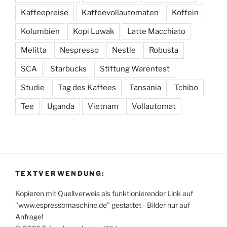
Kaffeepreise
Kaffeevollautomaten
Koffein
Kolumbien
Kopi Luwak
Latte Macchiato
Melitta
Nespresso
Nestle
Robusta
SCA
Starbucks
Stiftung Warentest
Studie
Tag des Kaffees
Tansania
Tchibo
Tee
Uganda
Vietnam
Vollautomat
TEXTVERWENDUNG:
Kopieren mit Quellverweis als funktionierender Link auf
"www.espressomaschine.de" gestattet - Bilder nur auf
Anfrage!