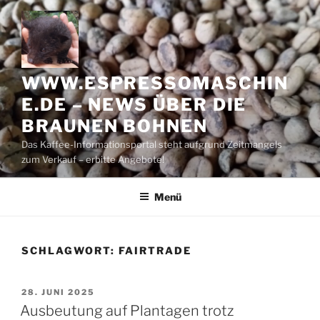
Zum
Inhalt
springen
WWW.ESPRESSOMASCHIN
E.DE – NEWS ÜBER DIE
BRAUNEN BOHNEN
Das Kaffee-Informationsportal steht aufgrund Zeitmangels
zum Verkauf – erbitte Angebote!
Menü
SCHLAGWORT:
FAIRTRADE
VERÖFFENTLICHT
28. JUNI 2025
AM
Ausbeutung auf Plantagen trotz