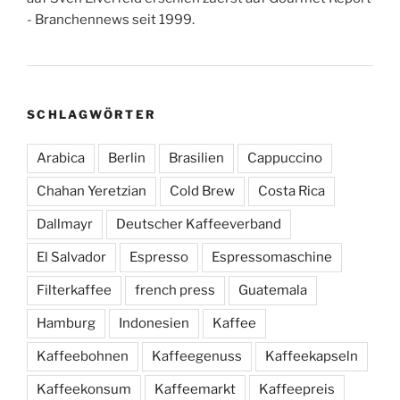
- Branchennews seit 1999.
SCHLAGWÖRTER
Arabica
Berlin
Brasilien
Cappuccino
Chahan Yeretzian
Cold Brew
Costa Rica
Dallmayr
Deutscher Kaffeeverband
El Salvador
Espresso
Espressomaschine
Filterkaffee
french press
Guatemala
Hamburg
Indonesien
Kaffee
Kaffeebohnen
Kaffeegenuss
Kaffeekapseln
Kaffeekonsum
Kaffeemarkt
Kaffeepreis