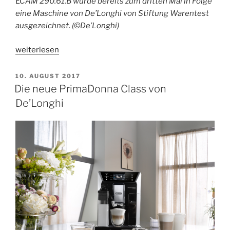
ECAM 290.61.B wurde bereits zum dritten Mal in Folge
eine Maschine von De’Longhi von Stiftung Warentest
ausgezeichnet. (©De’Longhi)
„De’Longhi
weiterlesen
mit
der
VERÖFFENTLICHT
10. AUGUST 2017
AM
Magnifica
Die neue PrimaDonna Class von
Evo
De’Longhi
Testsieger
bei
Stiftung
Warentest“