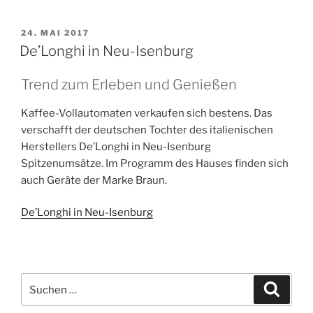
PrimaDonna
Class
VERÖFFENTLICHT
24. MAI 2017
AM
von
De’Longhi in Neu-Isenburg
De’Longhi“
Trend zum Erleben und Genießen
Kaffee-Vollautomaten verkaufen sich bestens. Das
verschafft der deutschen Tochter des italienischen
Herstellers De’Longhi in Neu-Isenburg
Spitzenumsätze. Im Programm des Hauses finden sich
auch Geräte der Marke Braun.
De’Longhi in Neu-Isenburg
Suchen
Suche
nach: