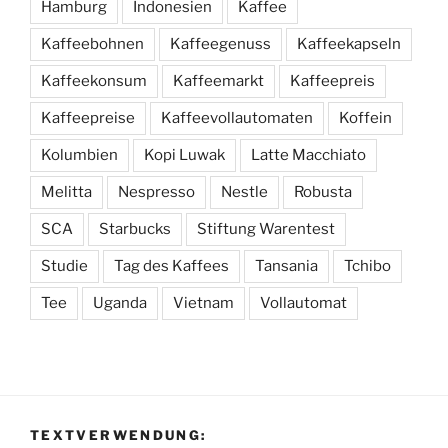
Hamburg
Indonesien
Kaffee
Kaffeebohnen
Kaffeegenuss
Kaffeekapseln
Kaffeekonsum
Kaffeemarkt
Kaffeepreis
Kaffeepreise
Kaffeevollautomaten
Koffein
Kolumbien
Kopi Luwak
Latte Macchiato
Melitta
Nespresso
Nestle
Robusta
SCA
Starbucks
Stiftung Warentest
Studie
Tag des Kaffees
Tansania
Tchibo
Tee
Uganda
Vietnam
Vollautomat
TEXTVERWENDUNG: