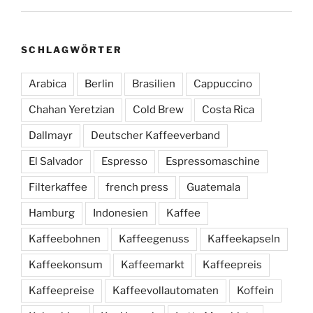
SCHLAGWÖRTER
Arabica
Berlin
Brasilien
Cappuccino
Chahan Yeretzian
Cold Brew
Costa Rica
Dallmayr
Deutscher Kaffeeverband
El Salvador
Espresso
Espressomaschine
Filterkaffee
french press
Guatemala
Hamburg
Indonesien
Kaffee
Kaffeebohnen
Kaffeegenuss
Kaffeekapseln
Kaffeekonsum
Kaffeemarkt
Kaffeepreis
Kaffeepreise
Kaffeevollautomaten
Koffein