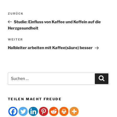
l
t
Beitragsnavigation
Vorheriger
ZURÜCK
e
Beitrag
r
Studie: Einfluss von Kaffee und Koffein auf die
n
Herzgesundheit
a
Nächster
WEITER
t
Beitrag
i
Halbleiter arbeiten mit Kaffee(säure) besser
v
e
:
Suchen
Suche
nach:
TEILEN MACHT FREUDE