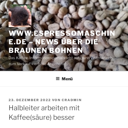
Zum
Inhalt
springen
WWW.ESPRESSOMASCHIN
E.DE – NEWS ÜBER DIE
BRAUNEN BOHNEN
Das Kaffee-Informationsportal steht aufgrund Zeitmangels
zum Verkauf – erbitte Angebote!
Menü
VERÖFFENTLICHT
23. DEZEMBER 2022
VON
CRADMIN
AM
Halbleiter arbeiten mit
Kaffee(säure) besser