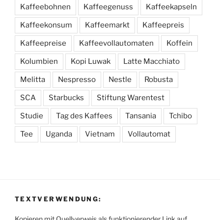
Kaffeebohnen
Kaffeegenuss
Kaffeekapseln
Kaffeekonsum
Kaffeemarkt
Kaffeepreis
Kaffeepreise
Kaffeevollautomaten
Koffein
Kolumbien
Kopi Luwak
Latte Macchiato
Melitta
Nespresso
Nestle
Robusta
SCA
Starbucks
Stiftung Warentest
Studie
Tag des Kaffees
Tansania
Tchibo
Tee
Uganda
Vietnam
Vollautomat
TEXTVERWENDUNG:
Kopieren mit Quellverweis als funktionierender Link auf