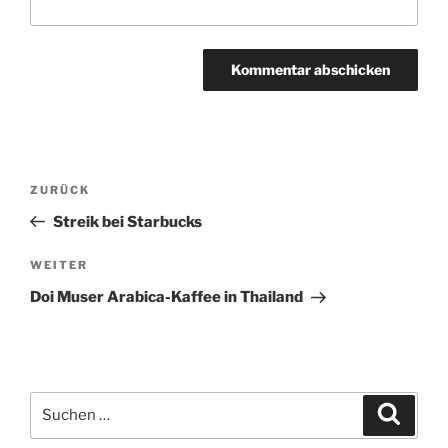
A
l
t
Beitragsnavigation
Vorheriger
ZURÜCK
e
Beitrag
r
Streik bei Starbucks
n
Nächster
WEITER
a
Beitrag
t
Doi Muser Arabica-Kaffee in Thailand
i
v
e
:
Suchen
Suche
nach: