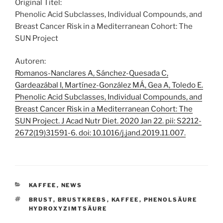
Original Titel:
Phenolic Acid Subclasses, Individual Compounds, and
Breast Cancer Risk in a Mediterranean Cohort: The
SUN Project
Autoren:
Romanos-Nanclares A, Sánchez-Quesada C,
Gardeazábal I, Martínez-González MÁ, Gea A, Toledo E.
Phenolic Acid Subclasses, Individual Compounds, and
Breast Cancer Risk in a Mediterranean Cohort: The
SUN Project. J Acad Nutr Diet. 2020 Jan 22. pii: S2212-
2672(19)31591-6. doi: 10.1016/j.jand.2019.11.007.
KATEGORIEN
KAFFEE
,
NEWS
SCHLAGWÖRTER
BRUST
,
BRUSTKREBS
,
KAFFEE
,
PHENOLSÄURE
HYDROXYZIMTSÄURE