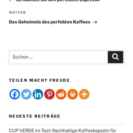
n
Nächster
WEITER
a
Beitrag
t
Das Geheimnis des perfekten Kaffees
i
v
e
:
Suchen
Suche
nach:
TEILEN MACHT FREUDE
NEUESTE BEITRÄGE
CUP VERDE im Test: Nachhaltige Kaffeekapseln für