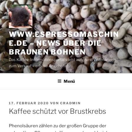
Zum
Inhalt
springen
WWW.ESPRESSOMASCHIN
E.DE – NEWS ÜBER DIE
BRAUNEN BOHNEN
Das Kaffee-Informationsportal steht aufgrund Zeitmangels
zum Verkauf – erbitte Angebote!
Menü
VERÖFFENTLICHT
17. FEBRUAR 2020
VON
CRADMIN
AM
Kaffee schützt vor Brustkrebs
Phenolsäuren zählen zu der großen Gruppe der