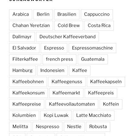
Arabica
Berlin
Brasilien
Cappuccino
Chahan Yeretzian
Cold Brew
Costa Rica
Dallmayr
Deutscher Kaffeeverband
El Salvador
Espresso
Espressomaschine
Filterkaffee
french press
Guatemala
Hamburg
Indonesien
Kaffee
Kaffeebohnen
Kaffeegenuss
Kaffeekapseln
Kaffeekonsum
Kaffeemarkt
Kaffeepreis
Kaffeepreise
Kaffeevollautomaten
Koffein
Kolumbien
Kopi Luwak
Latte Macchiato
Melitta
Nespresso
Nestle
Robusta