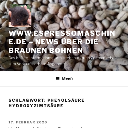
Zum
Inhalt
springen
WWW.ESPRESSOMASCHIN
E.DE – NEWS ÜBER DIE
BRAUNEN BOHNEN
Das Kaffee-Informationsportal steht aufgrund Zeitmangels
zum Verkauf – erbitte Angebote!
Menü
SCHLAGWORT:
PHENOLSÄURE
HYDROXYZIMTSÄURE
VERÖFFENTLICHT
17. FEBRUAR 2020
AM