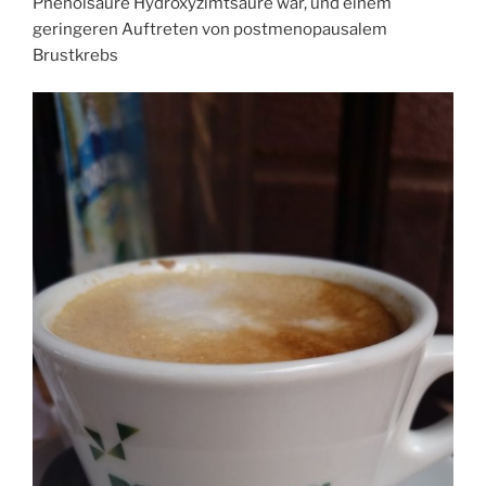
Phenolsäure Hydroxyzimtsäure war, und einem
geringeren Auftreten von postmenopausalem
Brustkrebs