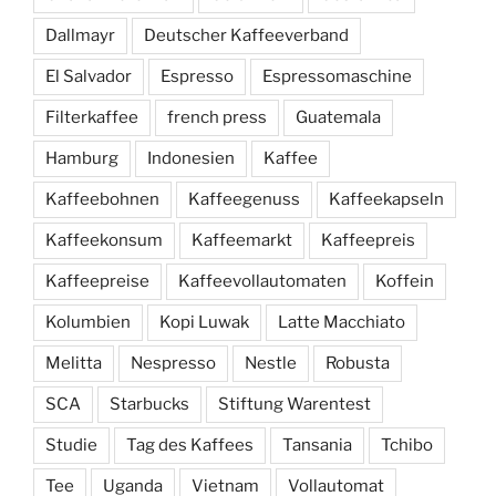
Dallmayr
Deutscher Kaffeeverband
El Salvador
Espresso
Espressomaschine
Filterkaffee
french press
Guatemala
Hamburg
Indonesien
Kaffee
Kaffeebohnen
Kaffeegenuss
Kaffeekapseln
Kaffeekonsum
Kaffeemarkt
Kaffeepreis
Kaffeepreise
Kaffeevollautomaten
Koffein
Kolumbien
Kopi Luwak
Latte Macchiato
Melitta
Nespresso
Nestle
Robusta
SCA
Starbucks
Stiftung Warentest
Studie
Tag des Kaffees
Tansania
Tchibo
Tee
Uganda
Vietnam
Vollautomat