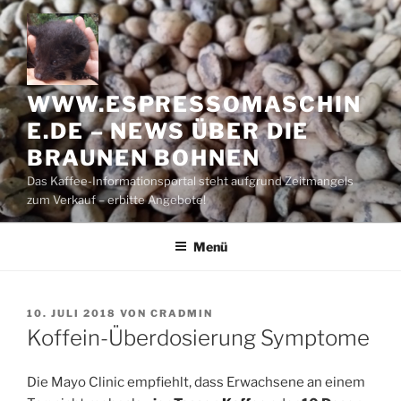
Zum
Inhalt
springen
WWW.ESPRESSOMASCHIN
E.DE – NEWS ÜBER DIE
BRAUNEN BOHNEN
Das Kaffee-Informationsportal steht aufgrund Zeitmangels
zum Verkauf – erbitte Angebote!
Menü
VERÖFFENTLICHT
10. JULI 2018
VON
CRADMIN
AM
Koffein-Überdosierung Symptome
Die Mayo Clinic empfiehlt, dass Erwachsene an einem