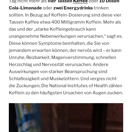
Tag nicht mehr als
vier Tassen
Kaffee
oder
10 Dosen
Cola-Limonade
oder
zwei Energydrinks
trinken
sollten. In Bezug auf Koffein-Dosierung sind diese vier
Tassen Kaffee etwa 400 Milligramm Koffein. Mehr als
das und der „starke Koffeingebrauch kann
unangenehme Nebenwirkungen verursachen,“ sagt es.
Diese können Symptome beinhalten, die Sie von
jemandem erwarten können, der nervös wird – er kann
Unruhe, Reizbarkeit, Magenverstimmung, schnellen
Herzschlag und Nervosität verursachen. Andere
Auswirkungen von starker Beanspruchung sind
Schlaflosigkeit und Muskelzittern. Und vergiss nicht
die Zuckungen; Die National Institutes of Health zählen
Koffein zu den häufigsten Ursachen von Augen zucken.