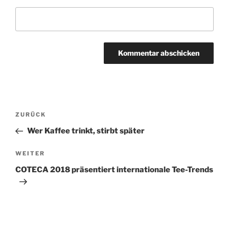
A
l
t
Beitragsnavigation
Vorheriger
ZURÜCK
e
Beitrag
r
Wer Kaffee trinkt, stirbt später
n
Nächster
WEITER
a
Beitrag
t
COTECA 2018 präsentiert internationale Tee-Trends
i
v
e
: