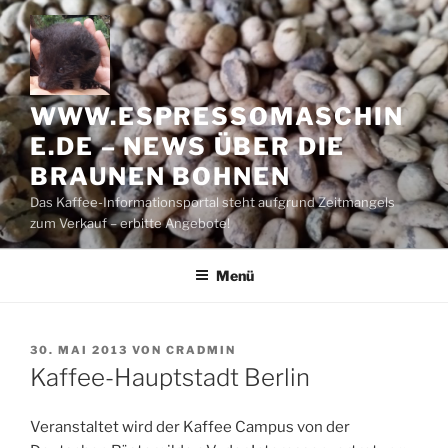
Zum
Inhalt
springen
WWW.ESPRESSOMASCHIN
E.DE – NEWS ÜBER DIE
BRAUNEN BOHNEN
Das Kaffee-Informationsportal steht aufgrund Zeitmangels
zum Verkauf – erbitte Angebote!
Menü
VERÖFFENTLICHT
30. MAI 2013
VON
CRADMIN
AM
Kaffee-Hauptstadt Berlin
Veranstaltet wird der Kaffee Campus von der