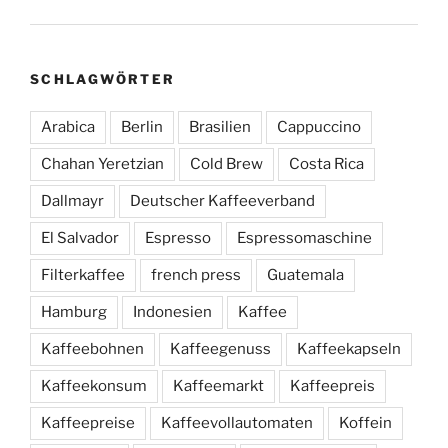
SCHLAGWÖRTER
Arabica
Berlin
Brasilien
Cappuccino
Chahan Yeretzian
Cold Brew
Costa Rica
Dallmayr
Deutscher Kaffeeverband
El Salvador
Espresso
Espressomaschine
Filterkaffee
french press
Guatemala
Hamburg
Indonesien
Kaffee
Kaffeebohnen
Kaffeegenuss
Kaffeekapseln
Kaffeekonsum
Kaffeemarkt
Kaffeepreis
Kaffeepreise
Kaffeevollautomaten
Koffein