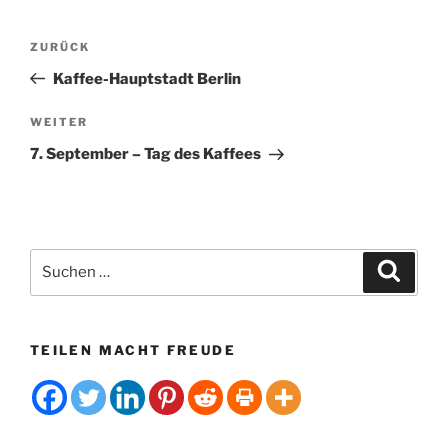
l
t
Beitragsnavigation
Vorheriger
ZURÜCK
e
Beitrag
r
Kaffee-Hauptstadt Berlin
n
Nächster
WEITER
a
Beitrag
t
7. September – Tag des Kaffees
i
v
e
:
Suchen
Suche
nach:
TEILEN MACHT FREUDE