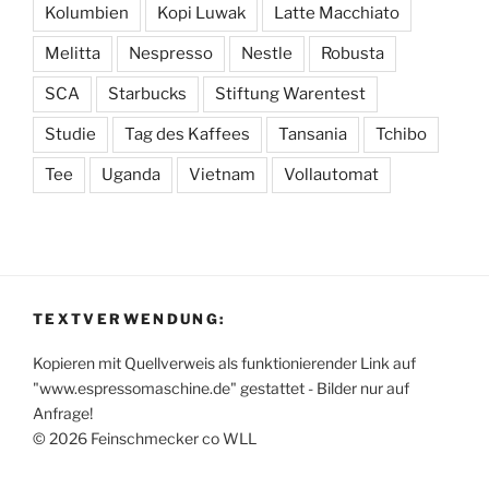
Kolumbien
Kopi Luwak
Latte Macchiato
Melitta
Nespresso
Nestle
Robusta
SCA
Starbucks
Stiftung Warentest
Studie
Tag des Kaffees
Tansania
Tchibo
Tee
Uganda
Vietnam
Vollautomat
TEXTVERWENDUNG:
Kopieren mit Quellverweis als funktionierender Link auf
"www.espressomaschine.de" gestattet - Bilder nur auf
Anfrage!
© 2026 Feinschmecker co WLL