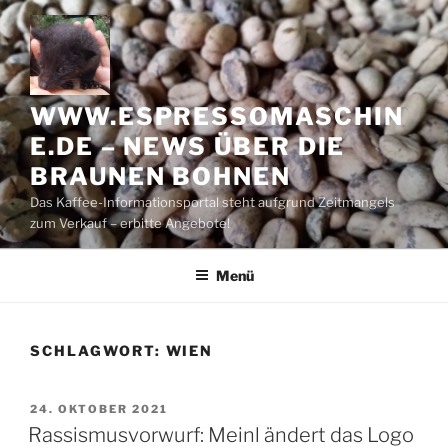
Zum
Inhalt
springen
WWW.ESPRESSOMASCHIN
E.DE – NEWS ÜBER DIE
BRAUNEN BOHNEN
Das Kaffee-Informationsportal steht aufgrund Zeitmangels
zum Verkauf – erbitte Angebote!
Menü
SCHLAGWORT:
WIEN
VERÖFFENTLICHT
24. OKTOBER 2021
AM
Rassismusvorwurf: Meinl ändert das Logo