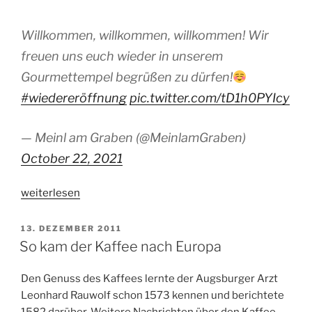
Willkommen, willkommen, willkommen! Wir
freuen uns euch wieder in unserem
Gourmettempel begrüßen zu dürfen!
#wiedereröffnung
pic.twitter.com/tD1h0PYIcy
— Meinl am Graben (@MeinlamGraben)
October 22, 2021
„Rassismusvorwurf:
weiterlesen
Meinl
ändert
VERÖFFENTLICHT
13. DEZEMBER 2011
AM
das
So kam der Kaffee nach Europa
Logo“
Den Genuss des Kaffees lernte der Augsburger Arzt
Leonhard Rauwolf schon 1573 kennen und berichtete