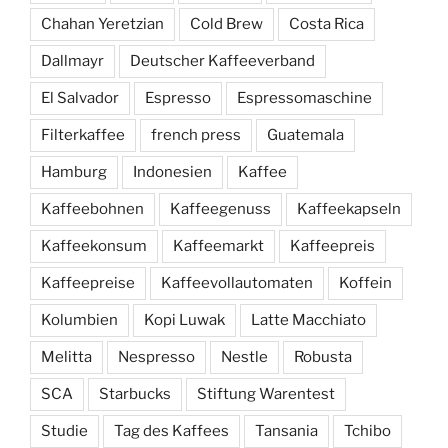
Chahan Yeretzian
Cold Brew
Costa Rica
Dallmayr
Deutscher Kaffeeverband
El Salvador
Espresso
Espressomaschine
Filterkaffee
french press
Guatemala
Hamburg
Indonesien
Kaffee
Kaffeebohnen
Kaffeegenuss
Kaffeekapseln
Kaffeekonsum
Kaffeemarkt
Kaffeepreis
Kaffeepreise
Kaffeevollautomaten
Koffein
Kolumbien
Kopi Luwak
Latte Macchiato
Melitta
Nespresso
Nestle
Robusta
SCA
Starbucks
Stiftung Warentest
Studie
Tag des Kaffees
Tansania
Tchibo