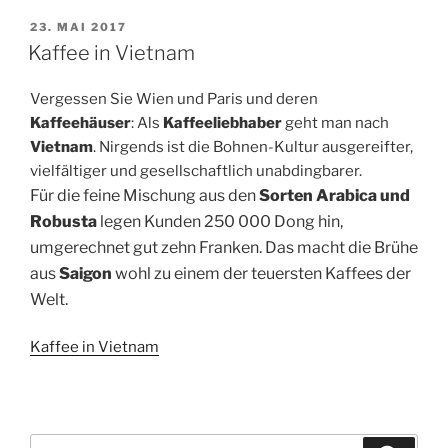
Vietnam“
VERÖFFENTLICHT
23. MAI 2017
AM
Kaffee in Vietnam
Vergessen Sie Wien und Paris und deren
Kaffeehäuser
: Als
Kaffeeliebhaber
geht man nach
Vietnam
. Nirgends ist die Bohnen-Kultur ausgereifter,
vielfältiger und gesellschaftlich unabdingbarer.
Für die feine Mischung aus den
Sorten Arabica und
Robusta
legen Kunden 250 000 Dong hin,
umgerechnet gut zehn Franken. Das macht die Brühe
aus
Saigon
wohl zu einem der teuersten Kaffees der
Welt.
Kaffee in Vietnam
Suchen