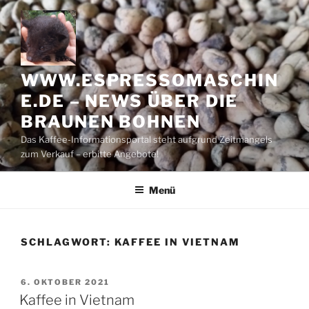
Zum
Inhalt
springen
WWW.ESPRESSOMASCHIN
E.DE – NEWS ÜBER DIE
BRAUNEN BOHNEN
Das Kaffee-Informationsportal steht aufgrund Zeitmangels
zum Verkauf – erbitte Angebote!
Menü
SCHLAGWORT:
KAFFEE IN VIETNAM
VERÖFFENTLICHT
6. OKTOBER 2021
AM
Kaffee in Vietnam