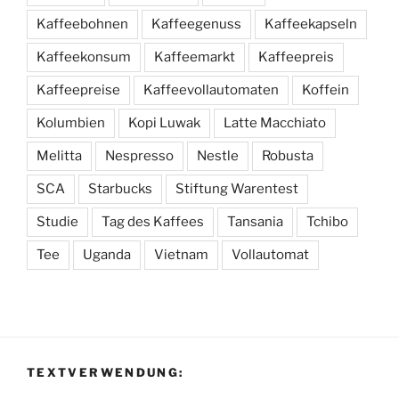
Kaffeebohnen
Kaffeegenuss
Kaffeekapseln
Kaffeekonsum
Kaffeemarkt
Kaffeepreis
Kaffeepreise
Kaffeevollautomaten
Koffein
Kolumbien
Kopi Luwak
Latte Macchiato
Melitta
Nespresso
Nestle
Robusta
SCA
Starbucks
Stiftung Warentest
Studie
Tag des Kaffees
Tansania
Tchibo
Tee
Uganda
Vietnam
Vollautomat
TEXTVERWENDUNG: