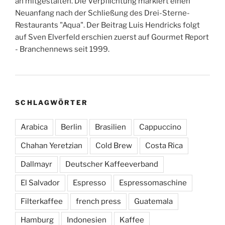
an mitgestalten. Die Verpflichtung markiert einen
Neuanfang nach der Schließung des Drei-Sterne-
Restaurants "Aqua". Der Beitrag Luis Hendricks folgt
auf Sven Elverfeld erschien zuerst auf Gourmet Report
- Branchennews seit 1999.
SCHLAGWÖRTER
Arabica
Berlin
Brasilien
Cappuccino
Chahan Yeretzian
Cold Brew
Costa Rica
Dallmayr
Deutscher Kaffeeverband
El Salvador
Espresso
Espressomaschine
Filterkaffee
french press
Guatemala
Hamburg
Indonesien
Kaffee