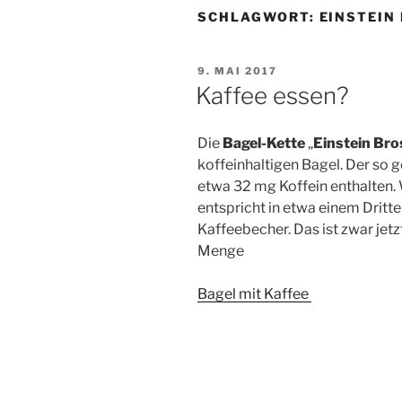
SCHLAGWORT:
EINSTEIN
VERÖFFENTLICHT
9. MAI 2017
AM
Kaffee essen?
Die
Bagel-Kette
„
Einstein Bro
koffeinhaltigen Bagel. Der so 
etwa 32 mg Koffein enthalten. W
entspricht in etwa einem Drit
Kaffeebecher. Das ist zwar jetz
Menge
Bagel mit Kaffee