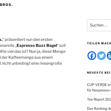
 BROS.
Suchen
nach:
s.
“ präsentiert nun den ersten
TEILEN MAC
genannte „
Espresso Buzz Bagel
“ soll
ie viel das ist? Nun ja, diese Menge
tel der Kaffeemenge aus einem
t nicht unbedingt eine riesengroße
NEUESTE BE
CUP VERDE im 
für Nespresso
Tee Report 20
Das Ranking d