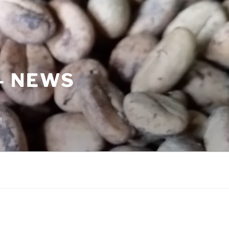
– NEWS
!