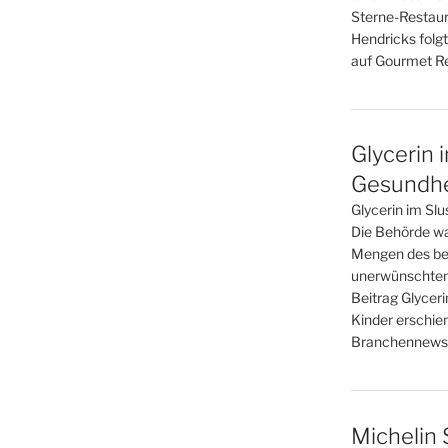
Sterne-Restaur
Hendricks folgt
auf Gourmet Re
Glycerin 
Gesundhei
Glycerin im Slu
Die Behörde war
Mengen des bel
unerwünschten
Beitrag Glyceri
Kinder erschie
Branchennews 
Michelin 