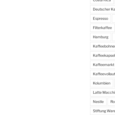
Deutscher K
Espresso
Filterkaffee
Hamburg
Kaffeebohne
Kaffeekapse
Kaffeemarkt
Kaffeevolla
Kolumbien
Latte Macchi
Nestle
Ro
Stiftung War