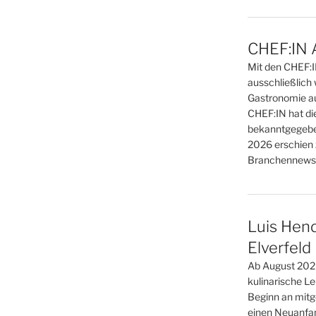
CHEF:IN 
Mit den CHEF:
ausschließlich 
Gastronomie au
CHEF:IN hat di
bekanntgegebe
2026 erschien 
Branchennews 
Luis Hend
Elverfeld
Ab August 2026
kulinarische L
Beginn an mitge
einen Neuanfan