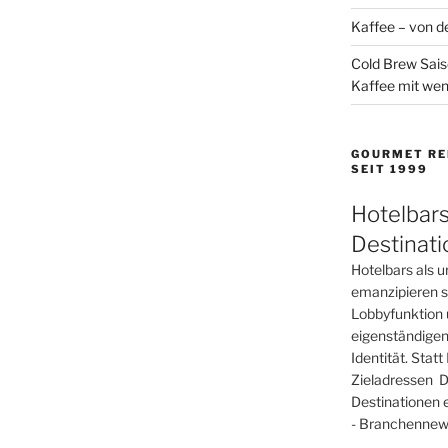
Kaffee – von de
Cold Brew Sais
Kaffee mit wen
GOURMET RE
SEIT 1999
Hotelbars
Destinat
Hotelbars als u
emanzipieren si
Lobbyfunktion 
eigenständigen
Identität. Sta
Zieladressen D
Destinationen 
- Branchennews