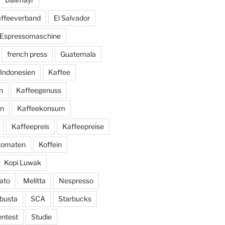
affeeverband
El Salvador
Espressomaschine
french press
Guatemala
Indonesien
Kaffee
n
Kaffeegenuss
ln
Kaffeekonsum
Kaffeepreis
Kaffeepreise
utomaten
Koffein
Kopi Luwak
ato
Melitta
Nespresso
busta
SCA
Starbucks
entest
Studie