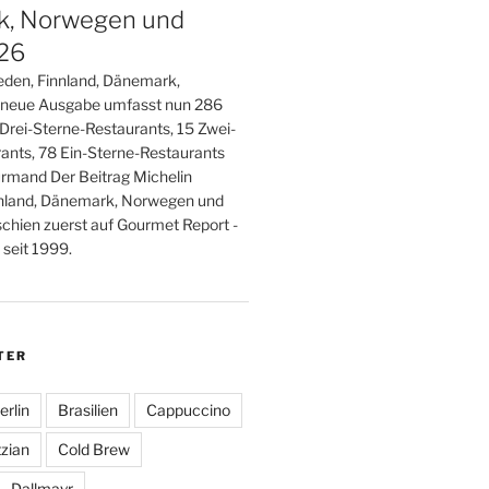
, Norwegen und
026
den, Finnland, Dänemark,
 neue Ausgabe umfasst nun 286
 Drei-Sterne-Restaurants, 15 Zwei-
ants, 78 Ein-Sterne-Restaurants
rmand Der Beitrag Michelin
nland, Dänemark, Norwegen und
schien zuerst auf Gourmet Report -
seit 1999.
TER
erlin
Brasilien
Cappuccino
zian
Cold Brew
Dallmayr