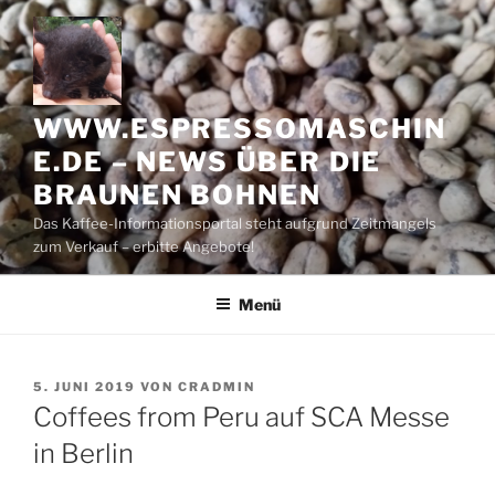
Zum
Inhalt
springen
WWW.ESPRESSOMASCHIN
E.DE – NEWS ÜBER DIE
BRAUNEN BOHNEN
Das Kaffee-Informationsportal steht aufgrund Zeitmangels
zum Verkauf – erbitte Angebote!
Menü
VERÖFFENTLICHT
5. JUNI 2019
VON
CRADMIN
AM
Coffees from Peru auf SCA Messe
in Berlin