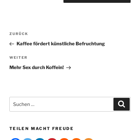
A
l
t
Beitragsnavigation
Vorheriger
ZURÜCK
e
Beitrag
r
Kaffee fördert künstliche Befruchtung
n
Nächster
WEITER
a
Beitrag
t
Mehr Sex durch Koffein!
i
v
e
:
Suchen
Suche
nach:
TEILEN MACHT FREUDE