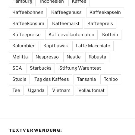
Hamburg
Indonesien
Kaffee
Kaffeebohnen
Kaffeegenuss
Kaffeekapseln
Kaffeekonsum
Kaffeemarkt
Kaffeepreis
Kaffeepreise
Kaffeevollautomaten
Koffein
Kolumbien
Kopi Luwak
Latte Macchiato
Melitta
Nespresso
Nestle
Robusta
SCA
Starbucks
Stiftung Warentest
Studie
Tag des Kaffees
Tansania
Tchibo
Tee
Uganda
Vietnam
Vollautomat
TEXTVERWENDUNG: