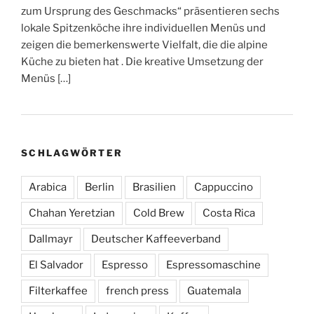
zum Ursprung des Geschmacks“ präsentieren sechs
lokale Spitzenköche ihre individuellen Menüs und
zeigen die bemerkenswerte Vielfalt, die die alpine
Küche zu bieten hat . Die kreative Umsetzung der
Menüs […]
SCHLAGWÖRTER
Arabica
Berlin
Brasilien
Cappuccino
Chahan Yeretzian
Cold Brew
Costa Rica
Dallmayr
Deutscher Kaffeeverband
El Salvador
Espresso
Espressomaschine
Filterkaffee
french press
Guatemala