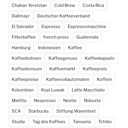
Chahan Yeretzian
Cold Brew
Costa Rica
Dallmayr
Deutscher Kaffeeverband
El Salvador
Espresso
Espressomaschine
Filterkaffee
french press
Guatemala
Hamburg
Indonesien
Kaffee
Kaffeebohnen
Kaffeegenuss
Kaffeekapseln
Kaffeekonsum
Kaffeemarkt
Kaffeepreis
Kaffeepreise
Kaffeevollautomaten
Koffein
Kolumbien
Kopi Luwak
Latte Macchiato
Melitta
Nespresso
Nestle
Robusta
SCA
Starbucks
Stiftung Warentest
Studie
Tag des Kaffees
Tansania
Tchibo