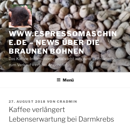
Zum
Inhalt
springen
WWW.ESPRESSOMASCHIN
E.DE – NEWS ÜBER DIE
BRAUNEN BOHNEN
Das Kaffee-Informationsportal steht aufgrund Zeitmangels
zum Verkauf – erbitte Angebote!
Menü
VERÖFFENTLICHT
27. AUGUST 2018
VON
CRADMIN
AM
Kaffee verlängert
Lebenserwartung bei Darmkrebs