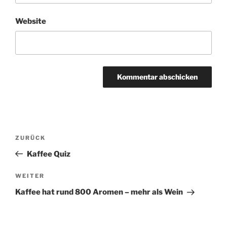
Website
A
l
t
Beitragsnavigation
Vorheriger
ZURÜCK
e
Beitrag
r
Kaffee Quiz
n
Nächster
WEITER
a
Beitrag
t
Kaffee hat rund 800 Aromen – mehr als Wein
i
v
e