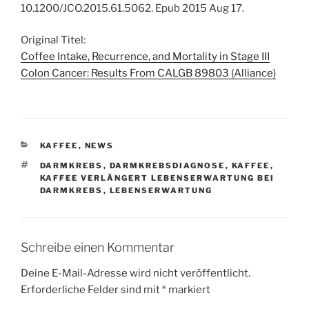
10.1200/JCO.2015.61.5062. Epub 2015 Aug 17.
Original Titel:
Coffee Intake, Recurrence, and Mortality in Stage III
Colon Cancer: Results From CALGB 89803 (Alliance)
KATEGORIEN
KAFFEE
,
NEWS
SCHLAGWÖRTER
DARMKREBS
,
DARMKREBSDIAGNOSE
,
KAFFEE
,
KAFFEE VERLÄNGERT LEBENSERWARTUNG BEI
DARMKREBS
,
LEBENSERWARTUNG
Schreibe einen Kommentar
Deine E-Mail-Adresse wird nicht veröffentlicht.
Erforderliche Felder sind mit
*
markiert