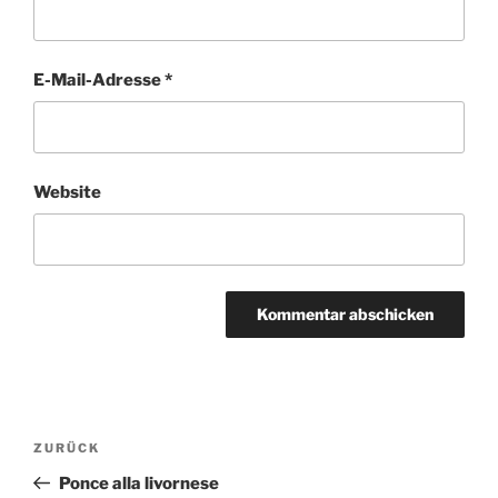
E-Mail-Adresse
*
Website
A
l
t
Beitragsnavigation
Vorheriger
ZURÜCK
e
Beitrag
r
Ponce alla livornese