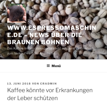
Zum
Inhalt
springen
WWW.ESPRESSOMASCHIN
E.DE – NEWS ÜBER DIE
BRAUNEN BOHNEN
Das Kaffee-Informationsportal steht aufgrund Zeitmangels
zum Verkauf – erbitte Angebote!
Menü
VERÖFFENTLICHT
13. JUNI 2018
VON
CRADMIN
AM
Kaffee könnte vor Erkrankungen
der Leber schützen