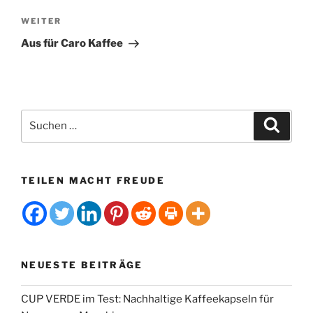
n
Nächster
WEITER
a
Beitrag
t
Aus für Caro Kaffee
i
v
e
:
Suchen
Suche
nach:
TEILEN MACHT FREUDE
NEUESTE BEITRÄGE
CUP VERDE im Test: Nachhaltige Kaffeekapseln für