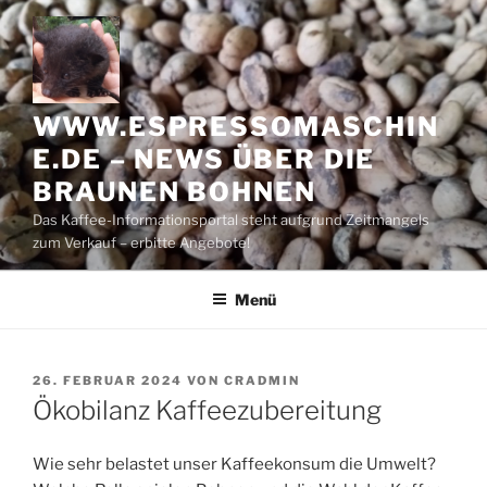
Zum
Inhalt
springen
WWW.ESPRESSOMASCHIN
E.DE – NEWS ÜBER DIE
BRAUNEN BOHNEN
Das Kaffee-Informationsportal steht aufgrund Zeitmangels
zum Verkauf – erbitte Angebote!
Menü
VERÖFFENTLICHT
26. FEBRUAR 2024
VON
CRADMIN
AM
Ökobilanz Kaffee­zubereitung
Wie sehr belastet unser Kaffee­konsum die Umwelt?