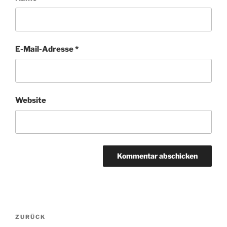
E-Mail-Adresse
*
Website
A
l
t
Beitragsnavigation
Vorheriger
ZURÜCK
e