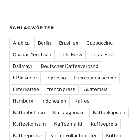
SCHLAGWÖRTER
Arabica
Berlin
Brasilien
Cappuccino
Chahan Yeretzian
Cold Brew
Costa Rica
Dallmayr
Deutscher Kaffeeverband
El Salvador
Espresso
Espressomaschine
Filterkaffee
french press
Guatemala
Hamburg
Indonesien
Kaffee
Kaffeebohnen
Kaffeegenuss
Kaffeekapseln
Kaffeekonsum
Kaffeemarkt
Kaffeepreis
Kaffeepreise
Kaffeevollautomaten
Koffein