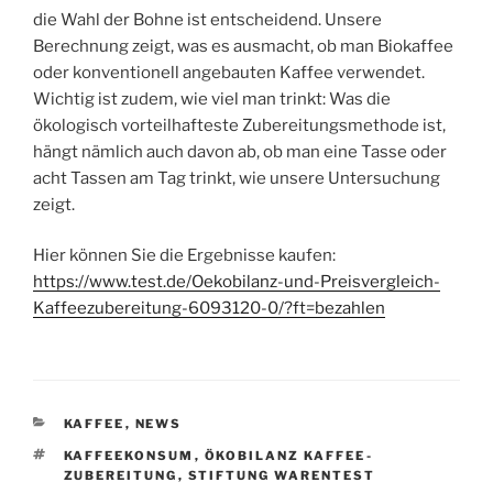
die Wahl der Bohne ist entscheidend. Unsere
Berechnung zeigt, was es ausmacht, ob man Biokaffee
oder konventionell angebauten Kaffee verwendet.
Wichtig ist zudem, wie viel man trinkt: Was die
ökologisch vorteilhafteste Zubereitungs­methode ist,
hängt nämlich auch davon ab, ob man eine Tasse oder
acht Tassen am Tag trinkt, wie unsere Unter­suchung
zeigt.
Hier können Sie die Ergebnisse kaufen:
https://www.test.de/Oekobilanz-und-Preisvergleich-
Kaffeezubereitung-6093120-0/?ft=bezahlen
KATEGORIEN
KAFFEE
,
NEWS
SCHLAGWÖRTER
KAFFEE­KONSUM
,
ÖKOBILANZ KAFFEE­
ZUBEREITUNG
,
STIFTUNG WARENTEST