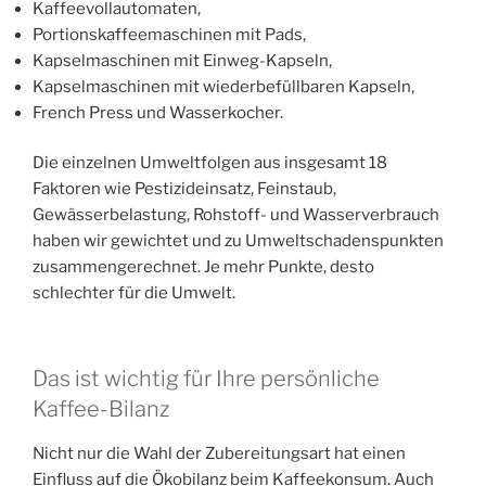
Kaffee­voll­automaten,
Portions­kaffee­maschinen mit Pads,
Kapsel­maschinen mit Einweg-Kapseln,
Kapsel­maschinen mit wiederbefüll­baren Kapseln,
French Press und Wasser­kocher.
Die einzelnen Umwelt­folgen aus insgesamt 18
Faktoren wie Pestizid­einsatz, Fein­staub,
Gewässerbelastung, Rohstoff- und Wasser­verbrauch
haben wir gewichtet und zu Umwelt­schadens­punkten
zusammenge­rechnet. Je mehr Punkte, desto
schlechter für die Umwelt.
Das ist wichtig für Ihre persönliche
Kaffee-Bilanz
Nicht nur die Wahl der Zubereitungs­art hat einen
Einfluss auf die Ökobilanz beim Kaffee­konsum. Auch