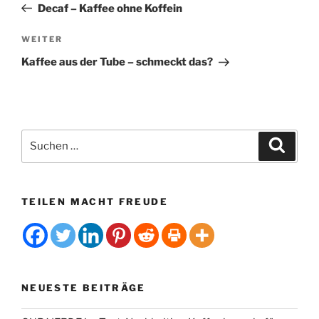
Beitrag
r
Decaf – Kaffee ohne Koffein
n
Nächster
WEITER
a
Beitrag
t
Kaffee aus der Tube – schmeckt das?
i
v
e
:
Suchen
Suche
nach:
TEILEN MACHT FREUDE
NEUESTE BEITRÄGE