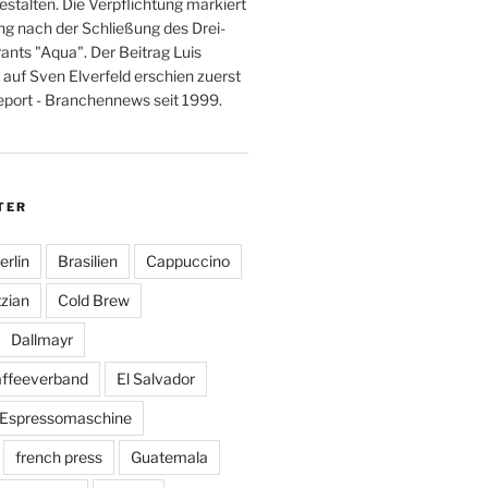
stalten. Die Verpflichtung markiert
g nach der Schließung des Drei-
ants "Aqua". Der Beitrag Luis
 auf Sven Elverfeld erschien zuerst
port - Branchennews seit 1999.
TER
erlin
Brasilien
Cappuccino
zian
Cold Brew
Dallmayr
affeeverband
El Salvador
Espressomaschine
french press
Guatemala