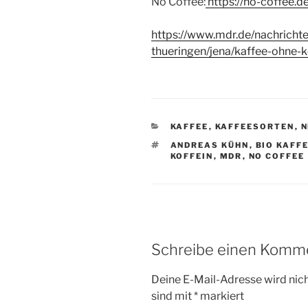
No Coffee:
https://no-coffee.de
https://www.mdr.de/nachrichte
thueringen/jena/kaffee-ohne-k
KATEGORIEN
KAFFEE
,
KAFFEESORTEN
,
SCHLAGWÖRTER
ANDREAS KÜHN
,
BIO KAFF
KOFFEIN
,
MDR
,
NO COFFEE
Schreibe einen Komm
Deine E-Mail-Adresse wird nicht
sind mit
*
markiert