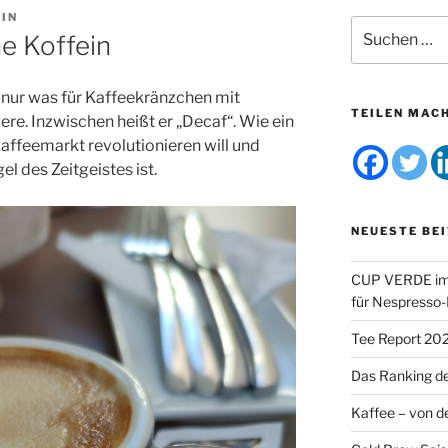
IN
Suchen
e Koffein
nach:
r nur was für Kaffeekränzchen mit
TEILEN MAC
e. Inzwischen heißt er „Decaf“. Wie ein
Kaffeemarkt revolutionieren will und
el des Zeitgeistes ist.
NEUESTE BE
CUP VERDE im 
für Nespresso
Tee Report 20
Das Ranking d
Kaffee – von de