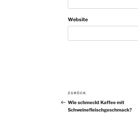
Website
A
l
t
Beitragsnavigation
Vorheriger
ZURÜCK
e
Beitrag
r
Wie schmeckt Kaffee mit
n
Schweinefleischgeschmack?
a
t
i