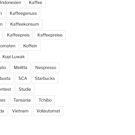
Indonesien
Kaffee
n
Kaffeegenuss
ln
Kaffeekonsum
Kaffeepreis
Kaffeepreise
utomaten
Koffein
Kopi Luwak
ato
Melitta
Nespresso
busta
SCA
Starbucks
entest
Studie
ees
Tansania
Tchibo
da
Vietnam
Vollautomat