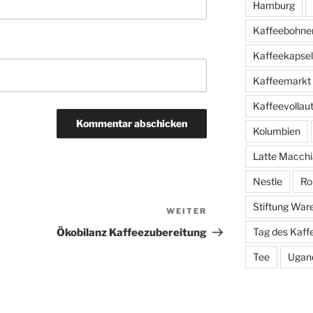
Hamburg
Kaffeebohne
Kaffeekapse
Kaffeemarkt
Kaffeevolla
Kolumbien
Latte Macchi
Nestle
Ro
Stiftung War
WEITER
Nächster
Beitrag
Tag des Kaff
Ökobilanz Kaffee­zubereitung
Tee
Ugan