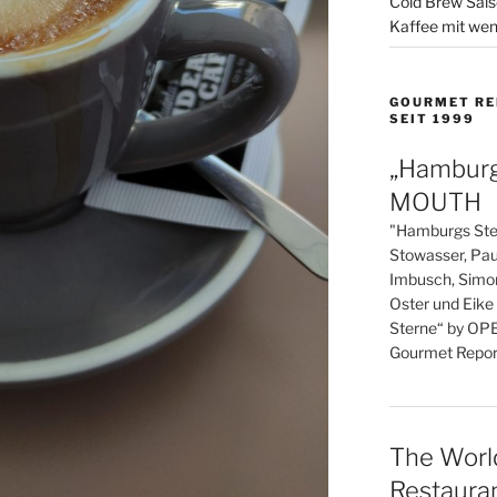
Cold Brew Sais
Kaffee mit wen
GOURMET RE
SEIT 1999
„Hamburg
MOUTH
"Hamburgs Ste
Stowasser, Pau
Imbusch, Simon
Oster und Eike
Sterne“ by OP
Gourmet Report
The Worl
Restaura