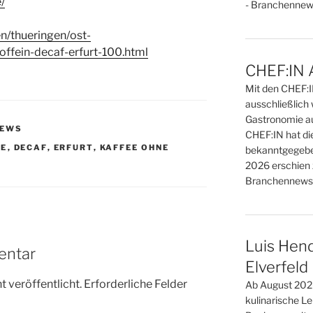
/
- Branchennews
n/thueringen/ost-
offein-decaf-erfurt-100.html
CHEF:IN 
Mit den CHEF:
ausschließlich 
Gastronomie au
NEWS
CHEF:IN hat di
EE
,
DECAF
,
ERFURT
,
KAFFEE OHNE
bekanntgegebe
2026 erschien 
Branchennews 
Luis Hend
entar
Elverfeld
 veröffentlicht.
Erforderliche Felder
Ab August 2026
kulinarische L