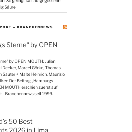
on: So gelingt kalt aufgegossener
ig Säure
PORT – BRANCHENNEWS
s Sterne“ by OPEN
rne" by OPEN MOUTH: Julian
l Decker, Marcel Görke, Thomas
 Sauter + Malte Heinrich, Maurizio
 Iken Der Beitrag „Hamburgs
EN MOUTH erschien zuerst auf
 - Branchennews seit 1999.
d’s 50 Best
nts 2026 in Lima