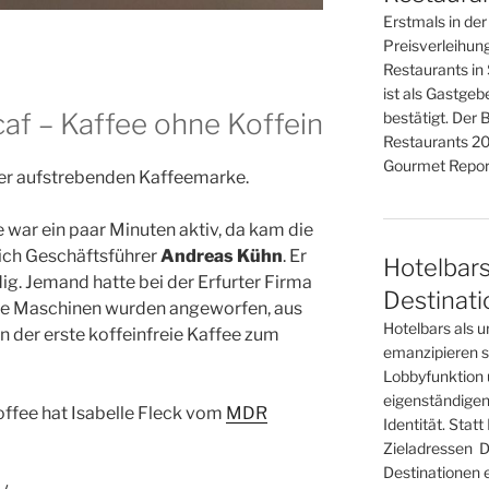
Erstmals in de
Preisverleihun
Restaurants in 
ist als Gastge
af – Kaffee ohne Koffein
bestätigt. Der 
Restaurants 20
Gourmet Report
iner aufstrebenden Kaffeemarke.
war ein paar Minuten aktiv, da kam die
 sich Geschäftsführer
Andreas Kühn
. Er
Hotelbars
ig. Jemand hatte bei der Erfurter Firma
Destinat
 die Maschinen wurden angeworfen, aus
Hotelbars als u
 der erste koffeinfreie Kaffee zum
emanzipieren si
Lobbyfunktion 
eigenständigen
offee hat Isabelle Fleck vom
MDR
Identität. Sta
Zieladressen D
Destinationen 