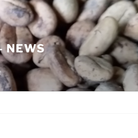
– NEWS
!