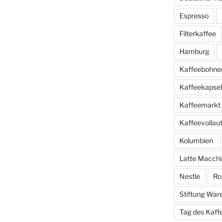
Espresso
Filterkaffee
Hamburg
Kaffeebohne
Kaffeekapse
Kaffeemarkt
Kaffeevolla
Kolumbien
Latte Macchi
Nestle
Ro
Stiftung War
Tag des Kaff