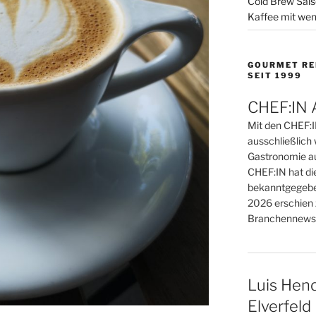
Cold Brew Sais
Kaffee mit wen
GOURMET RE
SEIT 1999
CHEF:IN 
Mit den CHEF:
ausschließlich 
Gastronomie au
CHEF:IN hat di
bekanntgegebe
2026 erschien 
Branchennews 
Luis Hend
Elverfeld