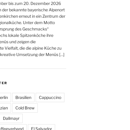
ber bis zum 20. Dezember 2026
h der bekannte bayerische Alpenort
nkirchen erneut in ein Zentrum der
ionalküche. Unter dem Motto
rsprung des Geschmacks“
echs lokale Spitzenköche ihre
enüs und zeigen die
Vielfalt, die die alpine Küche zu
ie kreative Umsetzung der Menüs […]
TER
erlin
Brasilien
Cappuccino
zian
Cold Brew
Dallmayr
affeeverband
El Salvador