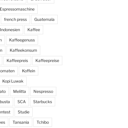
Espressomaschine
french press
Guatemala
Indonesien
Kaffee
n
Kaffeegenuss
ln
Kaffeekonsum
Kaffeepreis
Kaffeepreise
utomaten
Koffein
Kopi Luwak
ato
Melitta
Nespresso
busta
SCA
Starbucks
entest
Studie
ees
Tansania
Tchibo