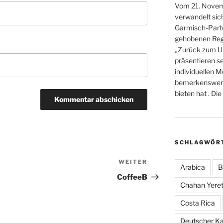
Vom 21. Novem
verwandelt sic
Garmisch-Parte
gehobenen Reg
„Zurück zum U
präsentieren s
individuellen M
bemerkenswerte 
bieten hat . D
SCHLAGWÖR
WEITER
Nächster
Arabica
B
Beitrag
CoffeeB
Chahan Yeret
Costa Rica
Deutscher K