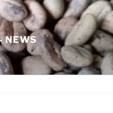
– NEWS
!