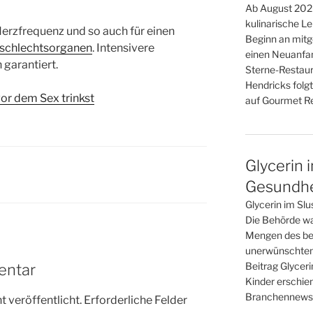
Ab August 2026
kulinarische L
Herzfrequenz und so auch für einen
Beginn an mitge
schlechtsorganen
. Intensivere
einen Neuanfan
 garantiert.
Sterne-Restaur
Hendricks folgt
or dem Sex trinkst
auf Gourmet Re
Glycerin 
Gesundhei
Glycerin im Slu
Die Behörde war
Mengen des bel
unerwünschten
Beitrag Glyceri
entar
Kinder erschie
Branchennews 
 veröffentlicht.
Erforderliche Felder