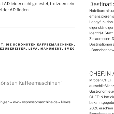
Destinat
 AD leider nicht getestet, trotzdem ein
ei der
AD
finden.
Hotelbars als u
emanzipieren si
Lobbyfunktion 
eigenständigen
Identität. Sta
Zieladressen D
Destinationen 
ST
,
DIE SCHÖNSTEN KAFFEEMASCHINEN
,
EEZUBEREITER
,
LEVA
,
MANUMENT
,
SMEG
- Branchennews
CHEF:IN 
Mit den CHEF:
chönsten Kaffeemaschinen“
ausschließlich 
Gastronomie au
CHEF:IN hat di
einigen – www.espressomaschine.de – News
bekanntgegebe
2026 erschien 
Branchennews 