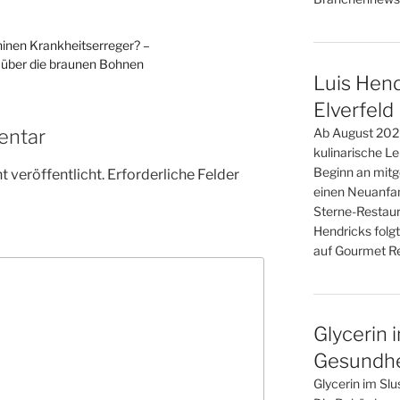
nen Krankheitserreger? –
über die braunen Bohnen
Luis Hend
Elverfeld
entar
Ab August 2026
kulinarische L
Beginn an mitge
 veröffentlicht.
Erforderliche Felder
einen Neuanfan
Sterne-Restaur
Hendricks folgt
auf Gourmet Re
Glycerin 
Gesundhei
Glycerin im Slu