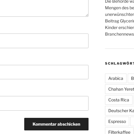
Die Behörde war
Mengen des bel
unerwünschten
Beitrag Glyceri
Kinder erschie
Branchennews 
SCHLAGWÖR
Arabica
B
Chahan Yeret
Costa Rica
Deutscher K
Espresso
Filterkaffee