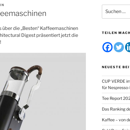
IN
Suchen
feemaschinen
nach:
s über die „Besten“ Kaffeemaschinen
TEILEN MAC
tectural Digest präsentiert jetzt die
!
NEUESTE BE
CUP VERDE im 
für Nespresso
Tee Report 20
Das Ranking d
Kaffee – von de