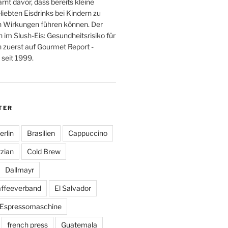
nt davor, dass bereits kleine
iebten Eisdrinks bei Kindern zu
 Wirkungen führen können. Der
n im Slush-Eis: Gesundheitsrisiko für
n zuerst auf Gourmet Report -
seit 1999.
TER
erlin
Brasilien
Cappuccino
zian
Cold Brew
Dallmayr
affeeverband
El Salvador
Espressomaschine
french press
Guatemala