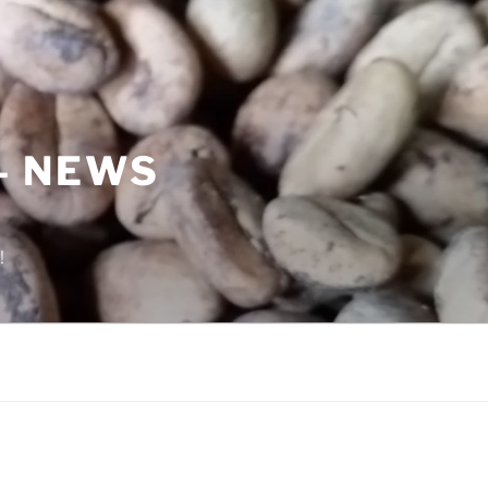
– NEWS
!