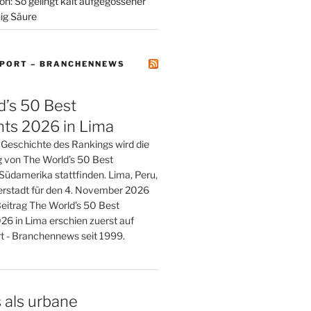
on: So gelingt kalt aufgegossener
ig Säure
PORT – BRANCHENNEWS
d’s 50 Best
nts 2026 in Lima
r Geschichte des Rankings wird die
g von The World’s 50 Best
Südamerika stattfinden. Lima, Peru,
berstadt für den 4. November 2026
Beitrag The World’s 50 Best
26 in Lima erschien zuerst auf
 - Branchennews seit 1999.
 als urbane