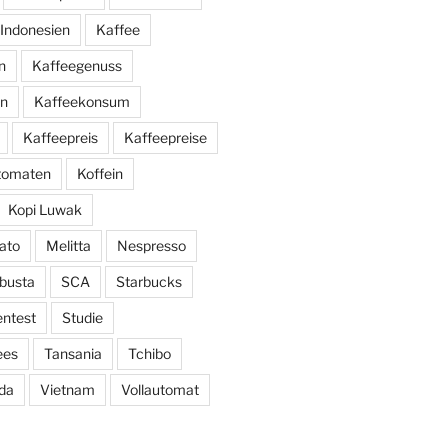
Indonesien
Kaffee
n
Kaffeegenuss
ln
Kaffeekonsum
Kaffeepreis
Kaffeepreise
utomaten
Koffein
Kopi Luwak
ato
Melitta
Nespresso
busta
SCA
Starbucks
entest
Studie
ees
Tansania
Tchibo
da
Vietnam
Vollautomat