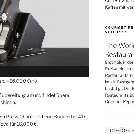
Cold Brew Sais
Kaffee mit wen
GOURMET RE
SEIT 1999
The Worl
Restaura
Erstmals in de
Preisverleihun
Restaurants in 
e – 16.000 €uro
ist als Gastge
bestätigt. Der 
Zubereitung an und findet überall
Restaurants 20
Gourmet Report
chinen.
rench Press Chambord von Bodum für 41 €
Leva für 16.000 €.
Hotelbars