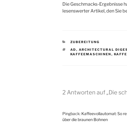
Die Geschmacks-Ergebnisse hat
lesenswerter Artikel, den Sie b
KATEGORIEN
ZUBEREITUNG
SCHLAGWÖRTER
AD
,
ARCHITECTURAL DIGE
KAFFEEMASCHINEN
,
KAFF
2 Antworten auf „Die s
Pingback:
Kaffeevollautomat: So r
über die braunen Bohnen