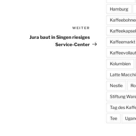
Hamburg
Kaffeebohne
WEITER
Nächster
Kaffeekapse
Beitrag
Jura baut in Singen riesiges
Kaffeemarkt
Service-Center
Kaffeevolla
Kolumbien
Latte Macchi
Nestle
Ro
Stiftung War
Tag des Kaff
Tee
Ugan