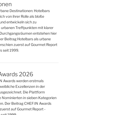
ionen
rbane Destinationen: Hotelbars
ch von ihrer Rolle als bloße
und entwickeln sich zu
 urbanen Treffpunkten mit klarer
tt Durchgangsräumen entstehen hier
er Beitrag Hotelbars als urbane
erschien zuerst auf Gourmet Report
 seit 1999.
Awards 2026
IN Awards werden erstmals
weibliche Exzellenzen in der
sgezeichnet. Die Plattform
e Nominierten in sieben Kategorien
n. Der Beitrag CHEF:IN Awards
zuerst auf Gourmet Report -
seit 1999.