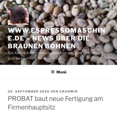
Zum
Inhalt
springen
WWW.ESPRESSOMASCHIN
E.DE – NEWS ÜBER DIE
BRAUNEN BOHNEN
Das Kaffee-Informationsportal steht aufgrund Zeitmangels
zum Verkauf – erbitte Angebote!
Menü
VERÖFFENTLICHT
29. SEPTEMBER 2020
VON
CRADMIN
AM
PROBAT baut neue Fertigung am
Firmenhauptsitz