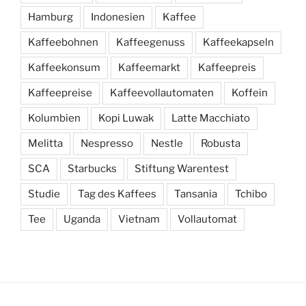
Hamburg
Indonesien
Kaffee
Kaffeebohnen
Kaffeegenuss
Kaffeekapseln
Kaffeekonsum
Kaffeemarkt
Kaffeepreis
Kaffeepreise
Kaffeevollautomaten
Koffein
Kolumbien
Kopi Luwak
Latte Macchiato
Melitta
Nespresso
Nestle
Robusta
SCA
Starbucks
Stiftung Warentest
Studie
Tag des Kaffees
Tansania
Tchibo
Tee
Uganda
Vietnam
Vollautomat