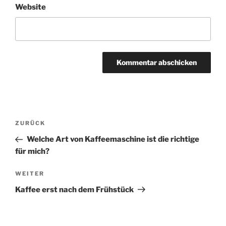
Website
A
l
t
Beitragsnavigation
Vorheriger
ZURÜCK
e
Beitrag
r
Welche Art von Kaffeemaschine ist die richtige
n
für mich?
a
Nächster
WEITER
t
Beitrag
i
Kaffee erst nach dem Frühstück
v
e
: