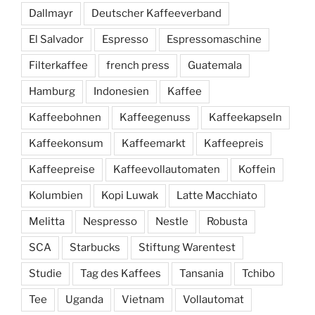
Dallmayr
Deutscher Kaffeeverband
El Salvador
Espresso
Espressomaschine
Filterkaffee
french press
Guatemala
Hamburg
Indonesien
Kaffee
Kaffeebohnen
Kaffeegenuss
Kaffeekapseln
Kaffeekonsum
Kaffeemarkt
Kaffeepreis
Kaffeepreise
Kaffeevollautomaten
Koffein
Kolumbien
Kopi Luwak
Latte Macchiato
Melitta
Nespresso
Nestle
Robusta
SCA
Starbucks
Stiftung Warentest
Studie
Tag des Kaffees
Tansania
Tchibo
Tee
Uganda
Vietnam
Vollautomat