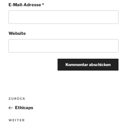
E-Mail-Adresse
*
Website
A
l
t
Beitragsnavigation
Vorheriger
ZURÜCK
e
Beitrag
r
Ethicaps
n
Nächster
WEITER
a