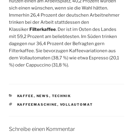
nutzen einen am Arbeitsplatz, 40,2 Prozent würden
sich einen wünschen, wenn sie die Wahl hätten.
Immerhin 26,4 Prozent der deutschen Arbeitnehmer
trinken bei der Arbeit stattdessen den
Klassiker
Filterkaffee
. Der ist im Osten des Landes
mit 59,2 Prozent am beliebtesten. Im Süden trinken
dagegen nur 36,4 Prozent der Befragten gern
Filterkaffee. Sie bevorzugen Kaffeevariationen aus
dem Vollautomaten (38,7 %) wie etwa Espresso (20,1
%) oder Cappuccino (31,8 %).
KATEGORIEN
KAFFEE
,
NEWS
,
TECHNIK
SCHLAGWÖRTER
KAFFEEMASCHINE
,
VOLLAUTOMAT
Schreibe einen Kommentar