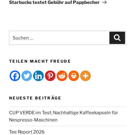
Beitrag
t
Starbucks testet Gebühr auf Pappbecher
i
v
e
:
Suchen
Suche
nach:
TEILEN MACHT FREUDE
NEUESTE BEITRÄGE
CUP VERDE im Test: Nachhaltige Kaffeekapseln für
Nespresso-Maschinen
Tee Report 2026