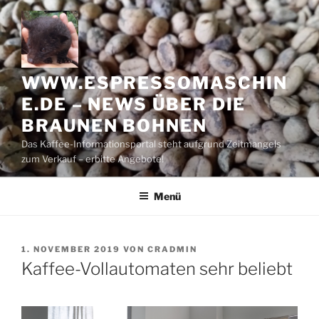
Zum
Inhalt
springen
WWW.ESPRESSOMASCHIN
E.DE – NEWS ÜBER DIE
BRAUNEN BOHNEN
Das Kaffee-Informationsportal steht aufgrund Zeitmangels
zum Verkauf – erbitte Angebote!
Menü
VERÖFFENTLICHT
1. NOVEMBER 2019
VON
CRADMIN
AM
Kaffee-Vollautomaten sehr beliebt