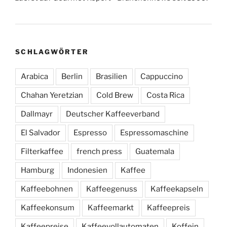
SCHLAGWÖRTER
Arabica
Berlin
Brasilien
Cappuccino
Chahan Yeretzian
Cold Brew
Costa Rica
Dallmayr
Deutscher Kaffeeverband
El Salvador
Espresso
Espressomaschine
Filterkaffee
french press
Guatemala
Hamburg
Indonesien
Kaffee
Kaffeebohnen
Kaffeegenuss
Kaffeekapseln
Kaffeekonsum
Kaffeemarkt
Kaffeepreis
Kaffeepreise
Kaffeevollautomaten
Koffein