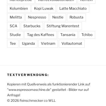
Kolumbien
Kopi Luwak
Latte Macchiato
Melitta
Nespresso
Nestle
Robusta
SCA
Starbucks
Stiftung Warentest
Studie
Tag des Kaffees
Tansania
Tchibo
Tee
Uganda
Vietnam
Vollautomat
TEXTVERWENDUNG:
Kopieren mit Quellverweis als funktionierender Link auf
"www.espressomaschine.de" gestattet - Bilder nur auf
Anfrage!
© 2026 Feinschmecker co WLL