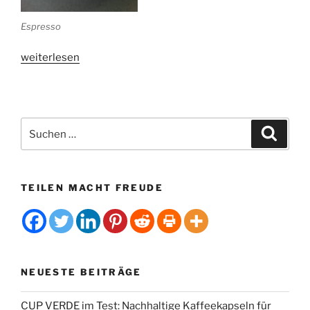
Espresso
„Wie
weiterlesen
viel
Kaffee
zum
Wachbleiben“
Suchen
Suche
nach:
TEILEN MACHT FREUDE
NEUESTE BEITRÄGE
CUP VERDE im Test: Nachhaltige Kaffeekapseln für