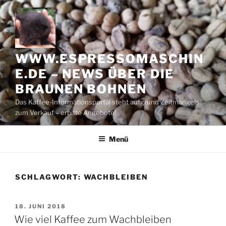
Zum
Inhalt
springen
WWW.ESPRESSOMASCHIN
E.DE – NEWS ÜBER DIE
BRAUNEN BOHNEN
Das Kaffee-Informationsportal steht aufgrund Zeitmangels
zum Verkauf – erbitte Angebote!
Menü
SCHLAGWORT:
WACHBLEIBEN
VERÖFFENTLICHT
18. JUNI 2018
AM
Wie viel Kaffee zum Wachbleiben