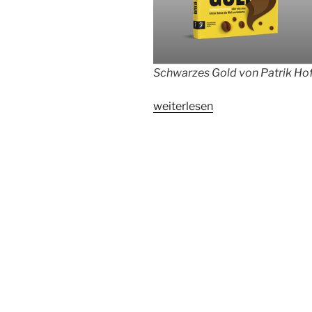
Schwarzes Gold von Patrik Ho
„Schwarzes
weiterlesen
Gold
von
Patrik
Hof“