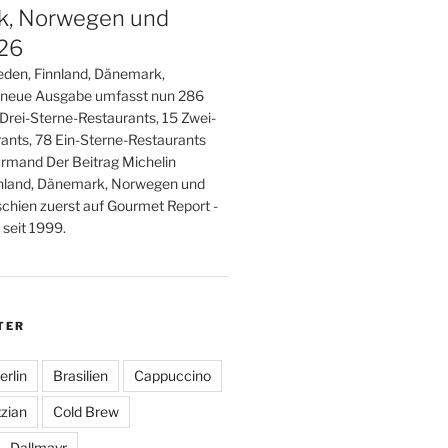
, Norwegen und
026
den, Finnland, Dänemark,
 neue Ausgabe umfasst nun 286
 Drei-Sterne-Restaurants, 15 Zwei-
ants, 78 Ein-Sterne-Restaurants
rmand Der Beitrag Michelin
nland, Dänemark, Norwegen und
schien zuerst auf Gourmet Report -
seit 1999.
TER
erlin
Brasilien
Cappuccino
zian
Cold Brew
Dallmayr