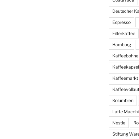
Deutscher K
Espresso
Filterkaffee
Hamburg
Kaffeebohne
Kaffeekapse
Kaffeemarkt
Kaffeevolla
Kolumbien
Latte Macchi
Nestle
Ro
Stiftung War