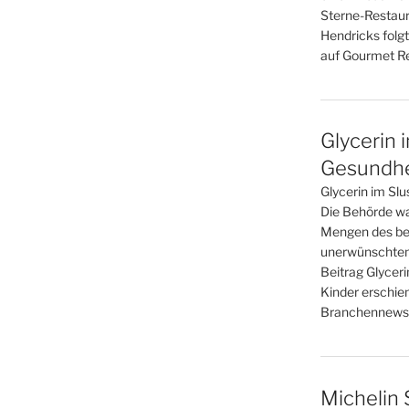
Sterne-Restaur
Hendricks folgt
auf Gourmet Re
Glycerin 
Gesundhei
Glycerin im Slu
Die Behörde war
Mengen des bel
unerwünschten
Beitrag Glyceri
Kinder erschie
Branchennews 
Michelin 