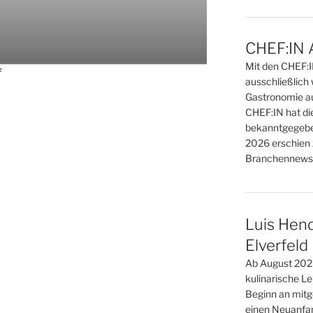
CHEF:IN 
Mit den CHEF:
f
ausschließlich 
Gastronomie au
CHEF:IN hat di
bekanntgegebe
2026 erschien 
Branchennews 
Luis Hend
Elverfeld
Ab August 2026
kulinarische L
Beginn an mitge
einen Neuanfan