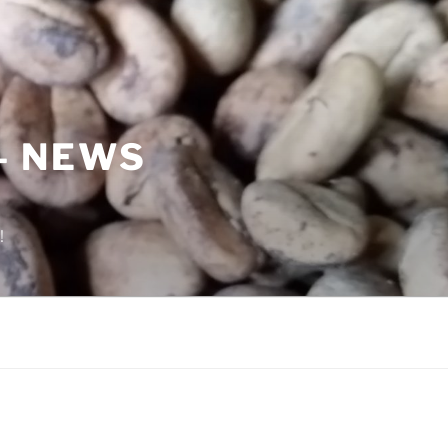
– NEWS
!