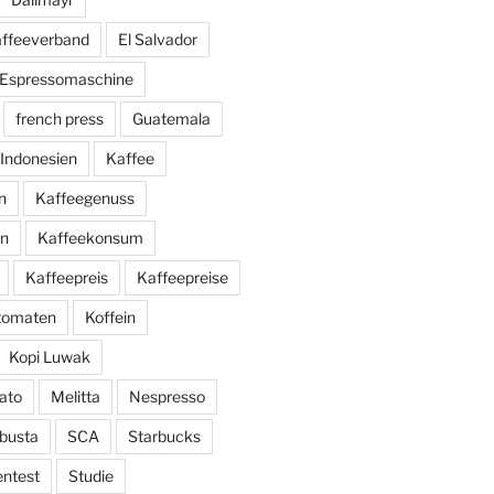
affeeverband
El Salvador
Espressomaschine
french press
Guatemala
Indonesien
Kaffee
n
Kaffeegenuss
ln
Kaffeekonsum
Kaffeepreis
Kaffeepreise
utomaten
Koffein
Kopi Luwak
ato
Melitta
Nespresso
busta
SCA
Starbucks
entest
Studie