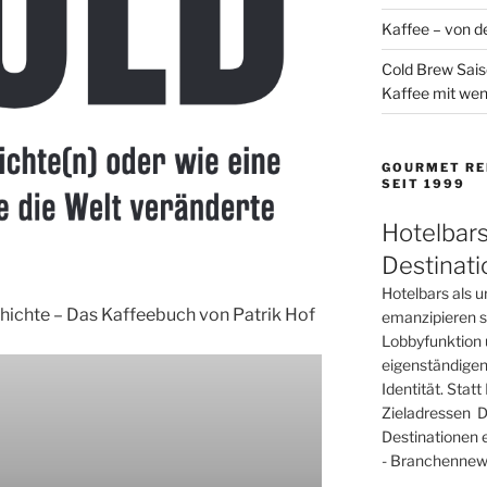
Kaffee – von de
Cold Brew Sais
Kaffee mit wen
GOURMET RE
SEIT 1999
Hotelbars
Destinat
Hotelbars als u
chichte – Das Kaffeebuch von Patrik Hof
emanzipieren si
Lobbyfunktion 
eigenständigen
Identität. Sta
Zieladressen D
Destinationen 
- Branchennews