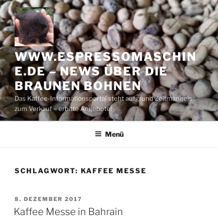
Zum
Inhalt
springen
WWW.ESPRESSOMASCHIN
E.DE – NEWS ÜBER DIE
BRAUNEN BOHNEN
Das Kaffee-Informationsportal steht aufgrund Zeitmangels
zum Verkauf – erbitte Angebote!
Menü
SCHLAGWORT:
KAFFEE MESSE
VERÖFFENTLICHT
8. DEZEMBER 2017
AM
Kaffee Messe in Bahrain