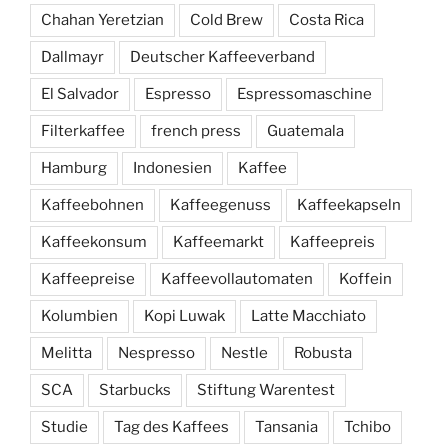
Chahan Yeretzian
Cold Brew
Costa Rica
Dallmayr
Deutscher Kaffeeverband
El Salvador
Espresso
Espressomaschine
Filterkaffee
french press
Guatemala
Hamburg
Indonesien
Kaffee
Kaffeebohnen
Kaffeegenuss
Kaffeekapseln
Kaffeekonsum
Kaffeemarkt
Kaffeepreis
Kaffeepreise
Kaffeevollautomaten
Koffein
Kolumbien
Kopi Luwak
Latte Macchiato
Melitta
Nespresso
Nestle
Robusta
SCA
Starbucks
Stiftung Warentest
Studie
Tag des Kaffees
Tansania
Tchibo