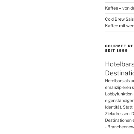
Kaffee – von de
Cold Brew Sais
Kaffee mit wen
GOURMET RE
SEIT 1999
Hotelbars
Destinat
Hotelbars als u
emanzipieren si
Lobbyfunktion 
eigenständigen
Identität. Sta
Zieladressen D
Destinationen 
- Branchennews