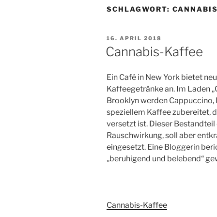
SCHLAGWORT:
CANNABIS
VERÖFFENTLICHT
16. APRIL 2018
AM
Cannabis-Kaffee
E
in Café in New York bietet ne
Kaffeegetränke an. Im Laden „
Brooklyn werden Cappuccino, 
speziellem Kaffee zubereitet, 
versetzt ist. Dieser Bestandtei
Rauschwirkung, soll aber entkr
eingesetzt. Eine Bloggerin beri
„beruhigend und belebend“ gew
Cannabis-Kaffee