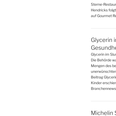
Sterne-Restaur
Hendricks folgt
auf Gourmet Re
Glycerin 
Gesundhei
Glycerin im Slu
Die Behörde war
Mengen des bel
unerwünschten
Beitrag Glyceri
Kinder erschie
Branchennews 
Michelin 