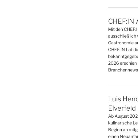
CHEF:IN 
Mit den CHEF:
ausschließlich 
Gastronomie au
CHEF:IN hat di
bekanntgegebe
2026 erschien 
Branchennews 
Luis Hend
Elverfeld
Ab August 2026
kulinarische L
Beginn an mitge
einen Neuanfan