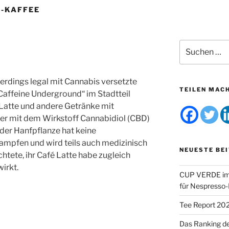
-KAFFEE
Suchen
nach:
uerdings legal mit Cannabis versetzte
TEILEN MAC
Caffeine Underground“ im Stadtteil
Latte und andere Getränke mit
der mit dem Wirkstoff Cannabidiol (CBD)
l der Hanfpflanze hat keine
ampfen und wird teils auch medizinisch
NEUESTE BE
chtete, ihr Café Latte habe zugleich
irkt.
CUP VERDE im 
für Nespresso
Tee Report 20
Das Ranking d