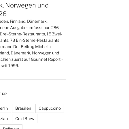
, Norwegen und
026
den, Finnland, Dänemark,
 neue Ausgabe umfasst nun 286
 Drei-Sterne-Restaurants, 15 Zwei-
ants, 78 Ein-Sterne-Restaurants
rmand Der Beitrag Michelin
nland, Dänemark, Norwegen und
schien zuerst auf Gourmet Report -
seit 1999.
TER
erlin
Brasilien
Cappuccino
zian
Cold Brew
Dallmayr