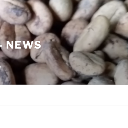
– NEWS
!