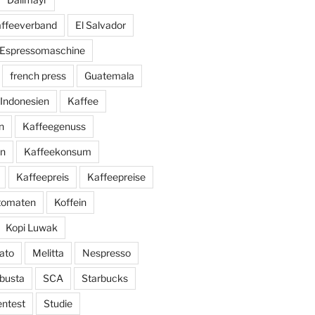
affeeverband
El Salvador
Espressomaschine
french press
Guatemala
Indonesien
Kaffee
n
Kaffeegenuss
ln
Kaffeekonsum
Kaffeepreis
Kaffeepreise
utomaten
Koffein
Kopi Luwak
ato
Melitta
Nespresso
busta
SCA
Starbucks
entest
Studie