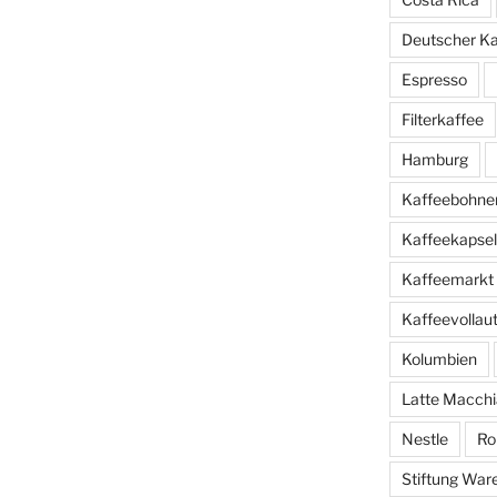
Deutscher K
Espresso
Filterkaffee
Hamburg
Kaffeebohne
Kaffeekapse
Kaffeemarkt
Kaffeevolla
Kolumbien
Latte Macchi
Nestle
Ro
Stiftung War