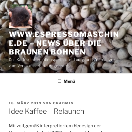
Zum
Inhalt
springen
WWW.ESPRESSOMASCHIN
E.DE – NEWS ÜBER DIE
BRAUNEN BOHNEN
Das Kaffee-Informationsportal steht aufgrund Zeitmangels
zum Verkauf – erbitte Angebote!
Menü
VERÖFFENTLICHT
18. MÄRZ 2019
VON
CRADMIN
AM
Idee Kaffee – Relaunch
Mit zeitgemäß interpretiertem Redesign der