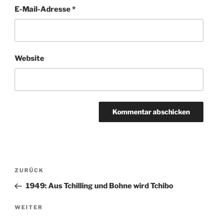
E-Mail-Adresse
*
Website
A
l
t
Beitragsnavigation
Vorheriger
ZURÜCK
e
Beitrag
r
1949: Aus Tchilling und Bohne wird Tchibo
n
Nächster
WEITER
a