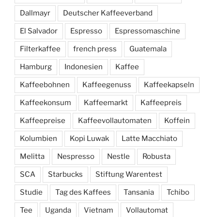
Dallmayr
Deutscher Kaffeeverband
El Salvador
Espresso
Espressomaschine
Filterkaffee
french press
Guatemala
Hamburg
Indonesien
Kaffee
Kaffeebohnen
Kaffeegenuss
Kaffeekapseln
Kaffeekonsum
Kaffeemarkt
Kaffeepreis
Kaffeepreise
Kaffeevollautomaten
Koffein
Kolumbien
Kopi Luwak
Latte Macchiato
Melitta
Nespresso
Nestle
Robusta
SCA
Starbucks
Stiftung Warentest
Studie
Tag des Kaffees
Tansania
Tchibo
Tee
Uganda
Vietnam
Vollautomat