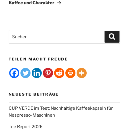
Beitrag
t
Kaffee und Charakter
i
v
e
:
Suchen
Suche
nach:
TEILEN MACHT FREUDE
NEUESTE BEITRÄGE
CUP VERDE im Test: Nachhaltige Kaffeekapseln für
Nespresso-Maschinen
Tee Report 2026