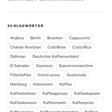
SCHLAGWÖRTER
Arabica
Berlin
Brasilien
Cappuccino
Chahan Yeretzian
Cold Brew
Costa Rica
Dallmayr
Deutscher Kaffeeverband
El Salvador
Espresso
Espressomaschine
Filterkaffee
french press
Guatemala
Hamburg
Indonesien
Kaffee
Kaffeebohnen
Kaffeegenuss
Kaffeekapseln
Kaffeekonsum
Kaffeemarkt
Kaffeepreis
Kaffeepreise
Kaffeevollautomaten
Koffein