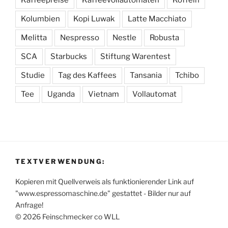
Kolumbien
Kopi Luwak
Latte Macchiato
Melitta
Nespresso
Nestle
Robusta
SCA
Starbucks
Stiftung Warentest
Studie
Tag des Kaffees
Tansania
Tchibo
Tee
Uganda
Vietnam
Vollautomat
TEXTVERWENDUNG:
Kopieren mit Quellverweis als funktionierender Link auf
"www.espressomaschine.de" gestattet - Bilder nur auf
Anfrage!
© 2026 Feinschmecker co WLL