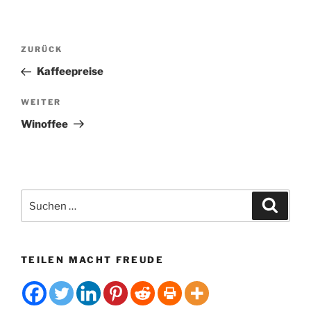
A
l
t
Beitragsnavigation
Vorheriger
ZURÜCK
e
Beitrag
r
Kaffeepreise
n
Nächster
WEITER
a
Beitrag
t
Winoffee
i
v
e
:
Suchen
Suche
nach:
TEILEN MACHT FREUDE