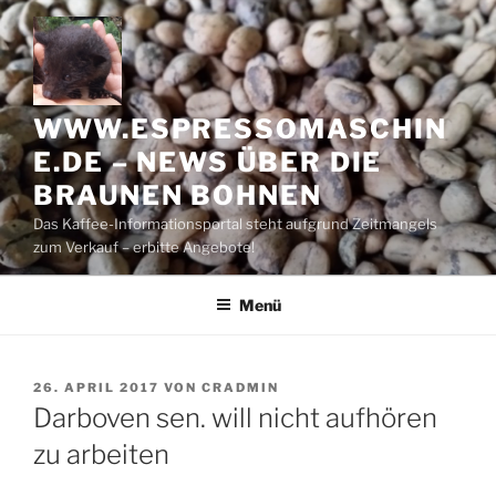
Zum
Inhalt
springen
WWW.ESPRESSOMASCHIN
E.DE – NEWS ÜBER DIE
BRAUNEN BOHNEN
Das Kaffee-Informationsportal steht aufgrund Zeitmangels
zum Verkauf – erbitte Angebote!
Menü
VERÖFFENTLICHT
26. APRIL 2017
VON
CRADMIN
AM
Darboven sen. will nicht aufhören
zu arbeiten