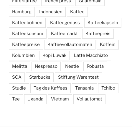
Filterkaffee
french press
Guatemala
Hamburg
Indonesien
Kaffee
Kaffeebohnen
Kaffeegenuss
Kaffeekapseln
Kaffeekonsum
Kaffeemarkt
Kaffeepreis
Kaffeepreise
Kaffeevollautomaten
Koffein
Kolumbien
Kopi Luwak
Latte Macchiato
Melitta
Nespresso
Nestle
Robusta
SCA
Starbucks
Stiftung Warentest
Studie
Tag des Kaffees
Tansania
Tchibo
Tee
Uganda
Vietnam
Vollautomat