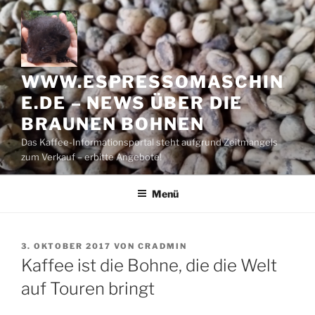
Zum
Inhalt
springen
WWW.ESPRESSOMASCHIN
E.DE – NEWS ÜBER DIE
BRAUNEN BOHNEN
Das Kaffee-Informationsportal steht aufgrund Zeitmangels
zum Verkauf – erbitte Angebote!
Menü
VERÖFFENTLICHT
3. OKTOBER 2017
VON
CRADMIN
AM
Kaffee ist die Bohne, die die Welt
auf Touren bringt