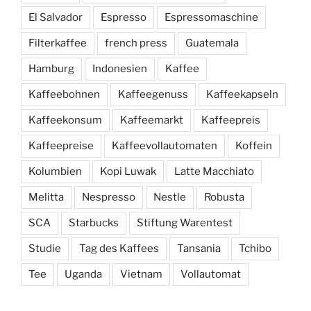
El Salvador
Espresso
Espressomaschine
Filterkaffee
french press
Guatemala
Hamburg
Indonesien
Kaffee
Kaffeebohnen
Kaffeegenuss
Kaffeekapseln
Kaffeekonsum
Kaffeemarkt
Kaffeepreis
Kaffeepreise
Kaffeevollautomaten
Koffein
Kolumbien
Kopi Luwak
Latte Macchiato
Melitta
Nespresso
Nestle
Robusta
SCA
Starbucks
Stiftung Warentest
Studie
Tag des Kaffees
Tansania
Tchibo
Tee
Uganda
Vietnam
Vollautomat