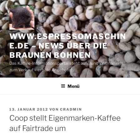
Zum
Inhalt
springen
WWW.ESPRESSOMASCHIN
E.DE – NEWS ÜBER DIE
BRAUNEN BOHNEN
Das Kaffee-Informationsportal steht aufgrund Zeitmangels
zum Verkauf – erbitte Angebote!
Menü
VERÖFFENTLICHT
13. JANUAR 2012
VON
CRADMIN
AM
Coop stellt Eigenmarken-Kaffee
auf Fairtrade um