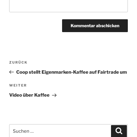
A
l
t
Beitragsnavigation
Vorheriger
ZURÜCK
e
Beitrag
r
Coop stellt Eigenmarken-Kaffee auf Fairtrade um
n
Nächster
WEITER
a
Beitrag
t
Video über Kaffee
i
v
e
:
Suchen
Suche
nach: