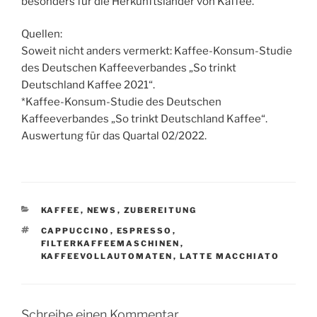
besonders für die Herkunftsländer von Kaffee.
Quellen:
Soweit nicht anders vermerkt: Kaffee-Konsum-Studie
des Deutschen Kaffeeverbandes „So trinkt
Deutschland Kaffee 2021“.
*Kaffee-Konsum-Studie des Deutschen
Kaffeeverbandes „So trinkt Deutschland Kaffee“.
Auswertung für das Quartal 02/2022.
KATEGORIEN
KAFFEE
,
NEWS
,
ZUBEREITUNG
SCHLAGWÖRTER
CAPPUCCINO
,
ESPRESSO
,
FILTERKAFFEEMASCHINEN
,
KAFFEEVOLLAUTOMATEN
,
LATTE MACCHIATO
Schreibe einen Kommentar