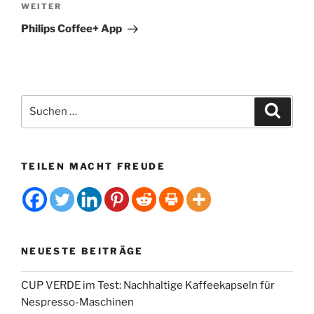
Nächster
WEITER
t
Beitrag
i
Philips Coffee+ App
v
e
:
Suchen
Suche
nach:
TEILEN MACHT FREUDE
NEUESTE BEITRÄGE
CUP VERDE im Test: Nachhaltige Kaffeekapseln für
Nespresso-Maschinen