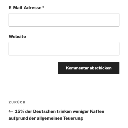
E-Mail-Adresse
*
Website
A
l
t
Beitragsnavigation
Vorheriger
ZURÜCK
e
Beitrag
r
15% der Deutschen trinken weniger Kaffee
n
aufgrund der allgemeinen Teuerung
a