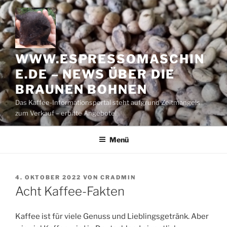
Zum
Inhalt
springen
WWW.ESPRESSOMASCHIN
E.DE – NEWS ÜBER DIE
BRAUNEN BOHNEN
Das Kaffee-Informationsportal steht aufgrund Zeitmangels
zum Verkauf – erbitte Angebote!
Menü
VERÖFFENTLICHT
4. OKTOBER 2022
VON
CRADMIN
AM
Acht Kaffee-Fakten
­Kaffee ist für viele Genuss und Lieblingsgetränk. Aber