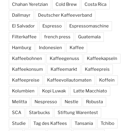
Chahan Yeretzian
Cold Brew
Costa Rica
Dallmayr
Deutscher Kaffeeverband
El Salvador
Espresso
Espressomaschine
Filterkaffee
french press
Guatemala
Hamburg
Indonesien
Kaffee
Kaffeebohnen
Kaffeegenuss
Kaffeekapseln
Kaffeekonsum
Kaffeemarkt
Kaffeepreis
Kaffeepreise
Kaffeevollautomaten
Koffein
Kolumbien
Kopi Luwak
Latte Macchiato
Melitta
Nespresso
Nestle
Robusta
SCA
Starbucks
Stiftung Warentest
Studie
Tag des Kaffees
Tansania
Tchibo