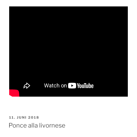
VERÖFFENTLICHT
11. JUNI 2018
AM
Ponce alla livornese