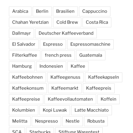
Arabica
Berlin
Brasilien
Cappuccino
Chahan Yeretzian
Cold Brew
Costa Rica
Dallmayr
Deutscher Kaffeeverband
El Salvador
Espresso
Espressomaschine
Filterkaffee
french press
Guatemala
Hamburg
Indonesien
Kaffee
Kaffeebohnen
Kaffeegenuss
Kaffeekapseln
Kaffeekonsum
Kaffeemarkt
Kaffeepreis
Kaffeepreise
Kaffeevollautomaten
Koffein
Kolumbien
Kopi Luwak
Latte Macchiato
Melitta
Nespresso
Nestle
Robusta
SCA
Starbucks
Stiftung Warentest