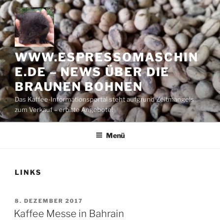
Zum
Inhalt
springen
WWW.ESPRESSOMASCHIN
E.DE – NEWS ÜBER DIE
BRAUNEN BOHNEN
Das Kaffee-Informationsportal steht aufgrund Zeitmangels
zum Verkauf – erbitte Angebote!
Menü
LINKS
VERÖFFENTLICHT
8. DEZEMBER 2017
AM
Kaffee Messe in Bahrain