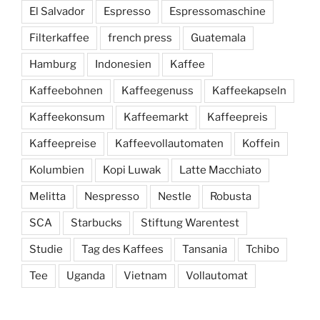
El Salvador
Espresso
Espressomaschine
Filterkaffee
french press
Guatemala
Hamburg
Indonesien
Kaffee
Kaffeebohnen
Kaffeegenuss
Kaffeekapseln
Kaffeekonsum
Kaffeemarkt
Kaffeepreis
Kaffeepreise
Kaffeevollautomaten
Koffein
Kolumbien
Kopi Luwak
Latte Macchiato
Melitta
Nespresso
Nestle
Robusta
SCA
Starbucks
Stiftung Warentest
Studie
Tag des Kaffees
Tansania
Tchibo
Tee
Uganda
Vietnam
Vollautomat