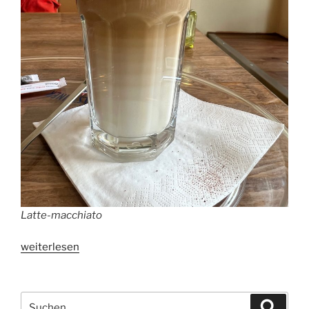
Latte-macchiato
„Studie:
weiterlesen
Kaffeetrinker
leben
länger!“
Suchen
Suche