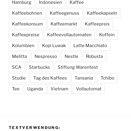
Hamburg
Indonesien
Kaffee
Kaffeebohnen
Kaffeegenuss
Kaffeekapseln
Kaffeekonsum
Kaffeemarkt
Kaffeepreis
Kaffeepreise
Kaffeevollautomaten
Koffein
Kolumbien
Kopi Luwak
Latte Macchiato
Melitta
Nespresso
Nestle
Robusta
SCA
Starbucks
Stiftung Warentest
Studie
Tag des Kaffees
Tansania
Tchibo
Tee
Uganda
Vietnam
Vollautomat
TEXTVERWENDUNG: