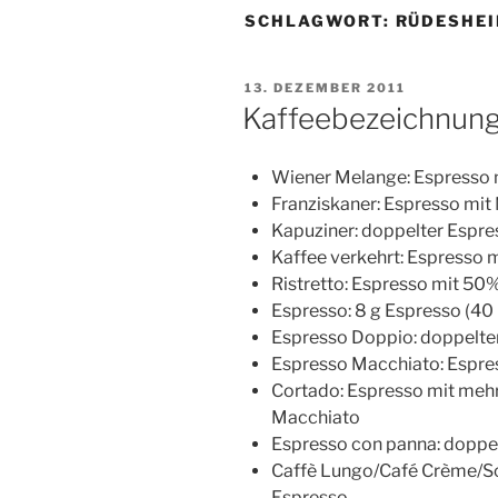
SCHLAGWORT:
RÜDESHEI
VERÖFFENTLICHT
13. DEZEMBER 2011
AM
Kaffeebezeichnun
Wiener Melange: Espresso 
Franziskaner: Espresso mit
Kapuziner: doppelter Espre
Kaffee verkehrt: Espresso m
Ristretto: Espresso mit 50%
Espresso: 8 g Espresso (40
Espresso Doppio: doppelter
Espresso Macchiato: Espre
Cortado: Espresso mit meh
Macchiato
Espresso con panna: doppe
Caffè Lungo/Café Crème/Sc
Espresso