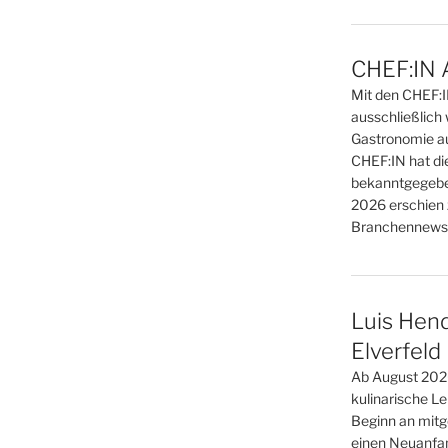
CHEF:IN 
Mit den CHEF:
ausschließlich 
Gastronomie au
CHEF:IN hat di
bekanntgegebe
2026 erschien 
Branchennews 
Luis Hend
Elverfeld
Ab August 2026
kulinarische L
Beginn an mitge
einen Neuanfan