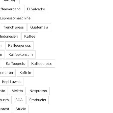
affeeverband
El Salvador
Espressomaschine
french press
Guatemala
Indonesien
Kaffee
n
Kaffeegenuss
ln
Kaffeekonsum
Kaffeepreis
Kaffeepreise
utomaten
Koffein
Kopi Luwak
ato
Melitta
Nespresso
busta
SCA
Starbucks
entest
Studie