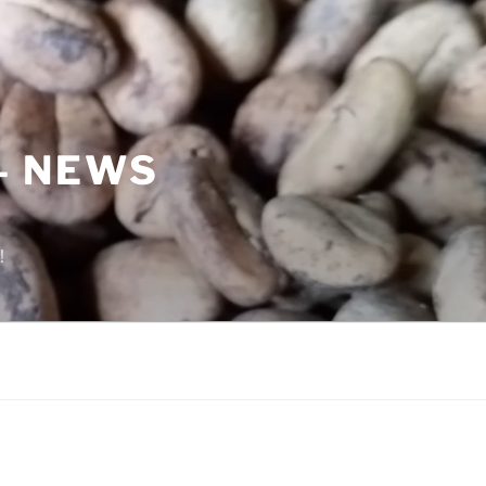
– NEWS
!