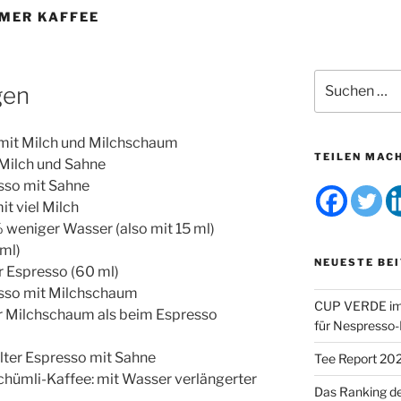
MER KAFFEE
Suchen
gen
nach:
mit Milch und Milchschaum
TEILEN MAC
 Milch und Sahne
sso mit Sahne
it viel Milch
 weniger Wasser (also mit 15 ml)
 ml)
NEUESTE BE
 Espresso (60 ml)
sso mit Milchschaum
CUP VERDE im 
r Milchschaum als beim Espresso
für Nespresso
lter Espresso mit Sahne
Tee Report 20
hümli-Kaffee: mit Wasser verlängerter
Das Ranking d