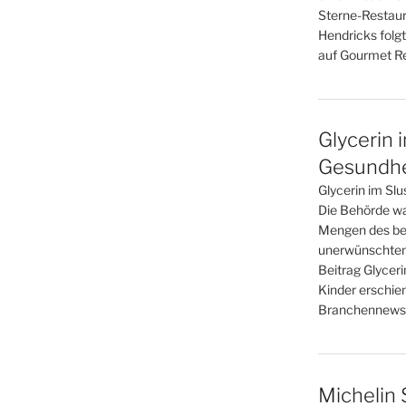
Sterne-Restaur
Hendricks folgt
auf Gourmet Re
Glycerin 
Gesundhei
Glycerin im Slu
Die Behörde war
Mengen des bel
unerwünschten
Beitrag Glyceri
Kinder erschie
Branchennews 
Michelin 