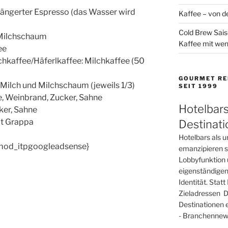
ängerter Espresso (das Wasser wird
Kaffee – von de
Cold Brew Sais
 Milchschaum
Kaffee mit wen
ee
lchkaffee/Häferlkaffee: Milchkaffee (50
GOURMET RE
 Milch und Milchschaum (jeweils 1/3)
SEIT 1999
, Weinbrand, Zucker, Sahne
Hotelbars
ker, Sahne
it Grappa
Destinat
Hotelbars als u
mod_itpgoogleadsense}
emanzipieren si
Lobbyfunktion 
eigenständigen
Identität. Sta
Zieladressen D
Destinationen 
- Branchennews