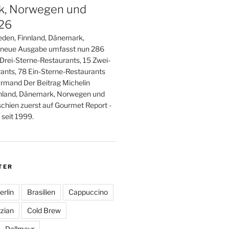
, Norwegen und
026
den, Finnland, Dänemark,
 neue Ausgabe umfasst nun 286
 Drei-Sterne-Restaurants, 15 Zwei-
ants, 78 Ein-Sterne-Restaurants
rmand Der Beitrag Michelin
nland, Dänemark, Norwegen und
schien zuerst auf Gourmet Report -
seit 1999.
TER
erlin
Brasilien
Cappuccino
zian
Cold Brew
Dallmayr