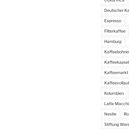
Deutscher K
Espresso
Filterkaffee
Hamburg
Kaffeebohne
Kaffeekapse
Kaffeemarkt
Kaffeevolla
Kolumbien
Latte Macchi
Nestle
Ro
Stiftung War