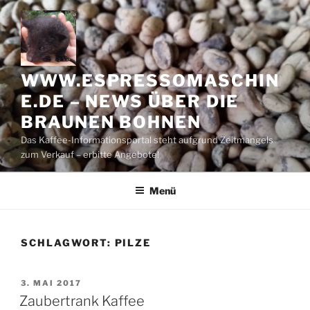
Zum
Inhalt
springen
WWW.ESPRESSOMASCHIN
E.DE – NEWS ÜBER DIE
BRAUNEN BOHNEN
Das Kaffee-Informationsportal steht aufgrund Zeitmangels
zum Verkauf – erbitte Angebote!
Menü
SCHLAGWORT:
PILZE
VERÖFFENTLICHT
3. MAI 2017
AM
Zaubertrank Kaffee