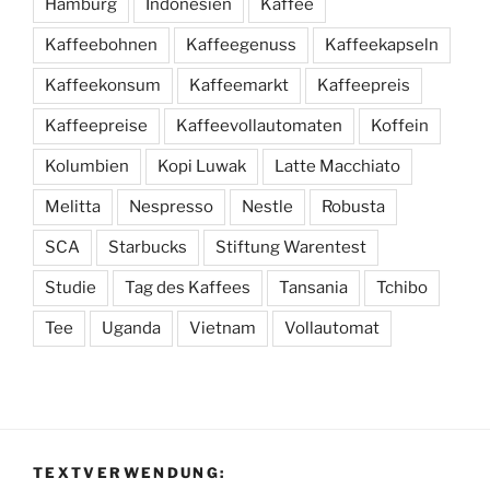
Hamburg
Indonesien
Kaffee
Kaffeebohnen
Kaffeegenuss
Kaffeekapseln
Kaffeekonsum
Kaffeemarkt
Kaffeepreis
Kaffeepreise
Kaffeevollautomaten
Koffein
Kolumbien
Kopi Luwak
Latte Macchiato
Melitta
Nespresso
Nestle
Robusta
SCA
Starbucks
Stiftung Warentest
Studie
Tag des Kaffees
Tansania
Tchibo
Tee
Uganda
Vietnam
Vollautomat
TEXTVERWENDUNG: