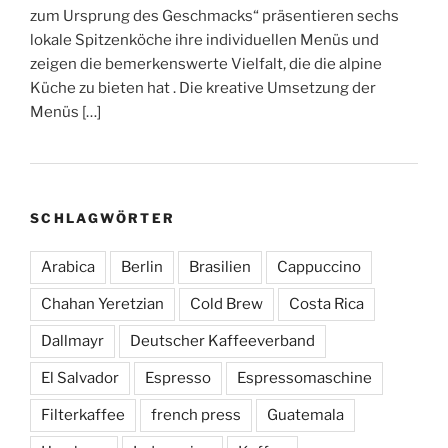
zum Ursprung des Geschmacks“ präsentieren sechs
lokale Spitzenköche ihre individuellen Menüs und
zeigen die bemerkenswerte Vielfalt, die die alpine
Küche zu bieten hat . Die kreative Umsetzung der
Menüs […]
SCHLAGWÖRTER
Arabica
Berlin
Brasilien
Cappuccino
Chahan Yeretzian
Cold Brew
Costa Rica
Dallmayr
Deutscher Kaffeeverband
El Salvador
Espresso
Espressomaschine
Filterkaffee
french press
Guatemala