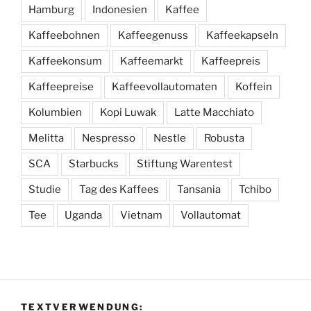
Hamburg
Indonesien
Kaffee
Kaffeebohnen
Kaffeegenuss
Kaffeekapseln
Kaffeekonsum
Kaffeemarkt
Kaffeepreis
Kaffeepreise
Kaffeevollautomaten
Koffein
Kolumbien
Kopi Luwak
Latte Macchiato
Melitta
Nespresso
Nestle
Robusta
SCA
Starbucks
Stiftung Warentest
Studie
Tag des Kaffees
Tansania
Tchibo
Tee
Uganda
Vietnam
Vollautomat
TEXTVERWENDUNG: