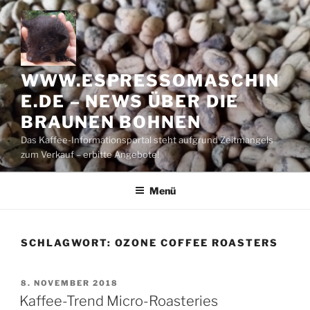
Zum
Inhalt
springen
WWW.ESPRESSOMASCHIN
E.DE – NEWS ÜBER DIE
BRAUNEN BOHNEN
Das Kaffee-Informationsportal steht aufgrund Zeitmangels
zum Verkauf – erbitte Angebote!
Menü
SCHLAGWORT:
OZONE COFFEE ROASTERS
VERÖFFENTLICHT
8. NOVEMBER 2018
AM
Kaffee-Trend Micro-Roasteries