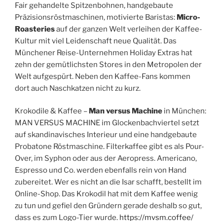
Fair gehandelte Spitzenbohnen, handgebaute
Präzisionsröstmaschinen, motivierte Baristas:
Micro-
Roasteries
auf der ganzen Welt verleihen der Kaffee-
Kultur mit viel Leidenschaft neue Qualität. Das
Münchener Reise-Unternehmen Holiday Extras hat
zehn der gemütlichsten Stores in den Metropolen der
Welt aufgespürt. Neben den Kaffee-Fans kommen
dort auch Naschkatzen nicht zu kurz.
Krokodile & Kaffee –
Man versus Machine
in München:
MAN VERSUS MACHINE im Glockenbachviertel setzt
auf skandinavisches Interieur und eine handgebaute
Probatone Röstmaschine. Filterkaffee gibt es als Pour-
Over, im Syphon oder aus der Aeropress. Americano,
Espresso und Co. werden ebenfalls rein von Hand
zubereitet. Wer es nicht an die Isar schafft, bestellt im
Online-Shop. Das Krokodil hat mit dem Kaffee wenig
zu tun und gefiel den Gründern gerade deshalb so gut,
dass es zum Logo-Tier wurde.
https://mvsm.coffee/