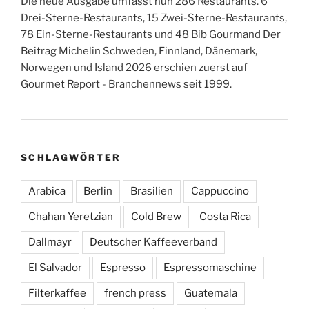
Die neue Ausgabe umfasst nun 286 Restaurants. 6
Drei-Sterne-Restaurants, 15 Zwei-Sterne-Restaurants,
78 Ein-Sterne-Restaurants und 48 Bib Gourmand Der
Beitrag Michelin Schweden, Finnland, Dänemark,
Norwegen und Island 2026 erschien zuerst auf
Gourmet Report - Branchennews seit 1999.
SCHLAGWÖRTER
Arabica
Berlin
Brasilien
Cappuccino
Chahan Yeretzian
Cold Brew
Costa Rica
Dallmayr
Deutscher Kaffeeverband
El Salvador
Espresso
Espressomaschine
Filterkaffee
french press
Guatemala