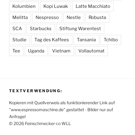
Kolumbien
Kopi Luwak
Latte Macchiato
Melitta
Nespresso
Nestle
Robusta
SCA
Starbucks
Stiftung Warentest
Studie
Tag des Kaffees
Tansania
Tchibo
Tee
Uganda
Vietnam
Vollautomat
TEXTVERWENDUNG:
Kopieren mit Quellverweis als funktionierender Link auf
"www.espressomaschine.de" gestattet - Bilder nur auf
Anfrage!
© 2026 Feinschmecker co WLL