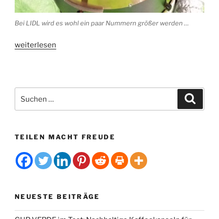
Bei LIDL wird es wohl ein paar Nummern größer werden …
„Lidl
weiterlesen
plant
eigene
Kaffeerösterei“
Suchen
Suche
nach:
TEILEN MACHT FREUDE
NEUESTE BEITRÄGE