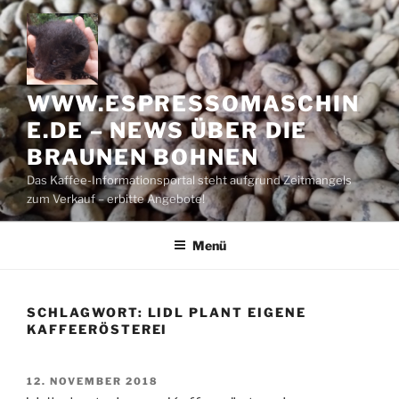
Zum
Inhalt
springen
WWW.ESPRESSOMASCHIN
E.DE – NEWS ÜBER DIE
BRAUNEN BOHNEN
Das Kaffee-Informationsportal steht aufgrund Zeitmangels
zum Verkauf – erbitte Angebote!
Menü
SCHLAGWORT:
LIDL PLANT EIGENE
KAFFEERÖSTEREI
VERÖFFENTLICHT
12. NOVEMBER 2018
AM