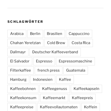
SCHLAGWÖRTER
Arabica
Berlin
Brasilien
Cappuccino
Chahan Yeretzian
Cold Brew
Costa Rica
Dallmayr
Deutscher Kaffeeverband
El Salvador
Espresso
Espressomaschine
Filterkaffee
french press
Guatemala
Hamburg
Indonesien
Kaffee
Kaffeebohnen
Kaffeegenuss
Kaffeekapseln
Kaffeekonsum
Kaffeemarkt
Kaffeepreis
Kaffeepreise
Kaffeevollautomaten
Koffein