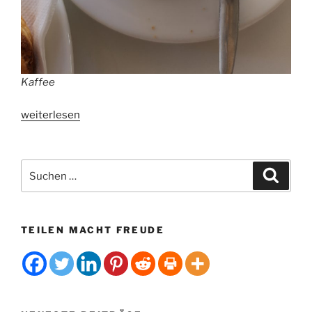
Kaffee
„Kaffee
weiterlesen
fördert
künstliche
Befruchtung“
Suchen
Suche
nach:
TEILEN MACHT FREUDE