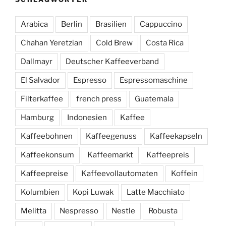
Arabica
Berlin
Brasilien
Cappuccino
Chahan Yeretzian
Cold Brew
Costa Rica
Dallmayr
Deutscher Kaffeeverband
El Salvador
Espresso
Espressomaschine
Filterkaffee
french press
Guatemala
Hamburg
Indonesien
Kaffee
Kaffeebohnen
Kaffeegenuss
Kaffeekapseln
Kaffeekonsum
Kaffeemarkt
Kaffeepreis
Kaffeepreise
Kaffeevollautomaten
Koffein
Kolumbien
Kopi Luwak
Latte Macchiato
Melitta
Nespresso
Nestle
Robusta