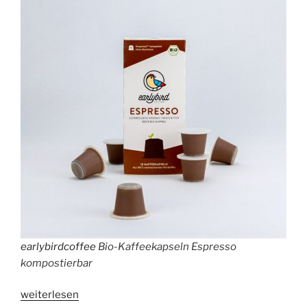
earlybirdcoffee
Bio-Kaffeekapseln Espresso
kompostierbar
„Stiftung
weiterlesen