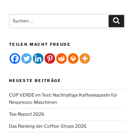
Warentest
Kaffeekapseln
und
Suchen
Suche
-
nach:
kugeln
Test“
TEILEN MACHT FREUDE
NEUESTE BEITRÄGE
CUP VERDE im Test: Nachhaltige Kaffeekapseln für
Nespresso-Maschinen
Tee Report 2026
Das Ranking der Coffee-Shops 2026