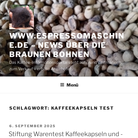
Zum
Inhalt
springen
WWW.ESPRESSOMASCHIN
E.DE – NEWS ÜBER DIE
BRAUNEN BOHNEN
Das Kaffee-Informationsportal steht aufgrund Zeitmangels
zum Verkauf – erbitte Angebote!
Menü
SCHLAGWORT:
KAFFEEKAPSELN TEST
VERÖFFENTLICHT
6. SEPTEMBER 2025
AM
Stiftung Warentest Kaffeekapseln und -