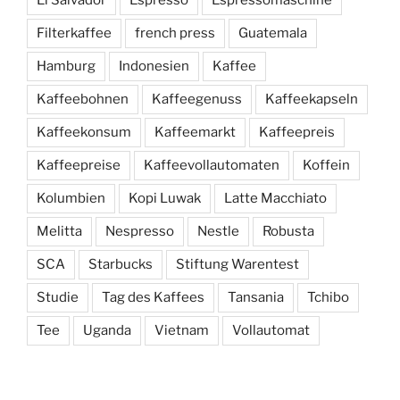
El Salvador
Espresso
Espressomaschine
Filterkaffee
french press
Guatemala
Hamburg
Indonesien
Kaffee
Kaffeebohnen
Kaffeegenuss
Kaffeekapseln
Kaffeekonsum
Kaffeemarkt
Kaffeepreis
Kaffeepreise
Kaffeevollautomaten
Koffein
Kolumbien
Kopi Luwak
Latte Macchiato
Melitta
Nespresso
Nestle
Robusta
SCA
Starbucks
Stiftung Warentest
Studie
Tag des Kaffees
Tansania
Tchibo
Tee
Uganda
Vietnam
Vollautomat