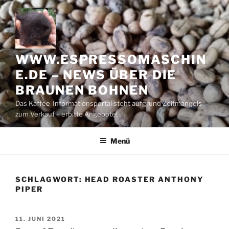
Zum
Inhalt
springen
WWW.ESPRESSOMASCHIN
E.DE – NEWS ÜBER DIE
BRAUNEN BOHNEN
Das Kaffee-Informationsportal steht aufgrund Zeitmangels
zum Verkauf – erbitte Angebote!
Menü
SCHLAGWORT:
HEAD ROASTER ANTHONY
PIPER
VERÖFFENTLICHT
11. JUNI 2021
AM