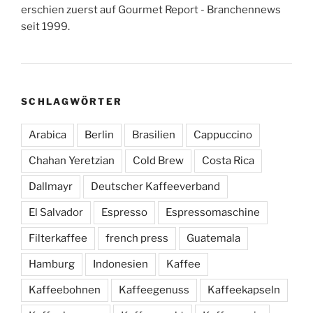
erschien zuerst auf Gourmet Report - Branchennews
seit 1999.
SCHLAGWÖRTER
Arabica
Berlin
Brasilien
Cappuccino
Chahan Yeretzian
Cold Brew
Costa Rica
Dallmayr
Deutscher Kaffeeverband
El Salvador
Espresso
Espressomaschine
Filterkaffee
french press
Guatemala
Hamburg
Indonesien
Kaffee
Kaffeebohnen
Kaffeegenuss
Kaffeekapseln