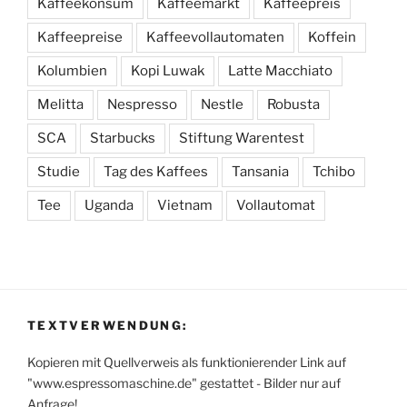
Kaffeekonsum
Kaffeemarkt
Kaffeepreis
Kaffeepreise
Kaffeevollautomaten
Koffein
Kolumbien
Kopi Luwak
Latte Macchiato
Melitta
Nespresso
Nestle
Robusta
SCA
Starbucks
Stiftung Warentest
Studie
Tag des Kaffees
Tansania
Tchibo
Tee
Uganda
Vietnam
Vollautomat
TEXTVERWENDUNG:
Kopieren mit Quellverweis als funktionierender Link auf
"www.espressomaschine.de" gestattet - Bilder nur auf
Anfrage!