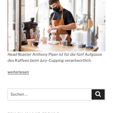
Head Roaster Anthony Piper ist für die fünf Aufgüsse
des Kaffees beim Jury-Cupping verantwortlich.
„Cup
weiterlesen
of
Excellence
–
Suchen
Suche
die
nach:
ersten
Gewinner