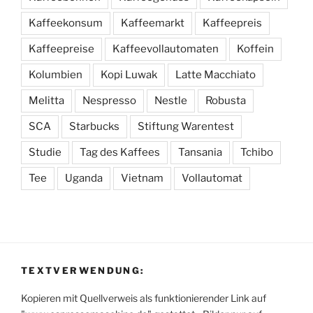
Kaffeekonsum
Kaffeemarkt
Kaffeepreis
Kaffeepreise
Kaffeevollautomaten
Koffein
Kolumbien
Kopi Luwak
Latte Macchiato
Melitta
Nespresso
Nestle
Robusta
SCA
Starbucks
Stiftung Warentest
Studie
Tag des Kaffees
Tansania
Tchibo
Tee
Uganda
Vietnam
Vollautomat
TEXTVERWENDUNG:
Kopieren mit Quellverweis als funktionierender Link auf