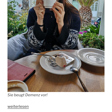
Sie beugt Demenz vor!
„Studie:
weiterlesen