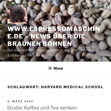
Zum
Inhalt
springen
WWW.ESPRESSOMASCHIN
E.DE – NEWS ÜBER DIE
BRAUNEN BOHNEN
Das Kaffee-Informationsportal steht aufgrund Zeitmangels
zum Verkauf – erbitte Angebote!
Menü
SCHLAGWORT:
HARVARD MEDICAL SCHOOL
VERÖFFENTLICHT
6. MÄRZ 2026
AM
Studie: Kaffee und Tee senken