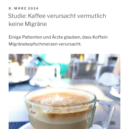
Kaffee
und
VERÖFFENTLICHT
8. MÄRZ 2024
AM
Tee
Studie: Kaffee verursacht vermutlich
senken
keine Migräne
Demenzrisiko“
Einige Patienten und Ärzte glauben, dass Koffein
Migränekopfschmerzen verursacht.