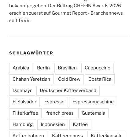
bekanntgegeben. Der Beitrag CHEF:IN Awards 2026
erschien zuerst auf Gourmet Report - Branchennews
seit 1999.
SCHLAGWÖRTER
Arabica
Berlin
Brasilien
Cappuccino
Chahan Yeretzian
Cold Brew
Costa Rica
Dallmayr
Deutscher Kaffeeverband
El Salvador
Espresso
Espressomaschine
Filterkaffee
french press
Guatemala
Hamburg
Indonesien
Kaffee
Kaffeebohnen
Kaffeegenuss
Kaffeekapseln