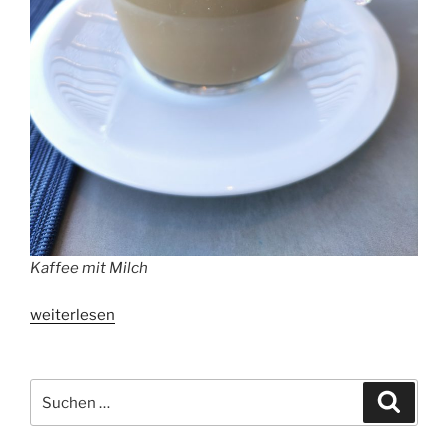
Kaffee mit Milch
„Studie:
weiterlesen
Kaffee
verursacht
vermutlich
Suchen
Suche
keine
nach:
Migräne“