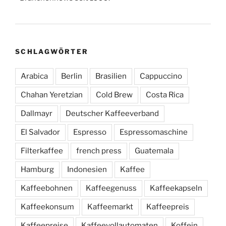
SCHLAGWÖRTER
Arabica
Berlin
Brasilien
Cappuccino
Chahan Yeretzian
Cold Brew
Costa Rica
Dallmayr
Deutscher Kaffeeverband
El Salvador
Espresso
Espressomaschine
Filterkaffee
french press
Guatemala
Hamburg
Indonesien
Kaffee
Kaffeebohnen
Kaffeegenuss
Kaffeekapseln
Kaffeekonsum
Kaffeemarkt
Kaffeepreis
Kaffeepreise
Kaffeevollautomaten
Koffein