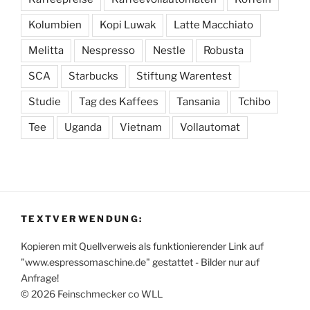
Kolumbien
Kopi Luwak
Latte Macchiato
Melitta
Nespresso
Nestle
Robusta
SCA
Starbucks
Stiftung Warentest
Studie
Tag des Kaffees
Tansania
Tchibo
Tee
Uganda
Vietnam
Vollautomat
TEXTVERWENDUNG:
Kopieren mit Quellverweis als funktionierender Link auf
"www.espressomaschine.de" gestattet - Bilder nur auf
Anfrage!
© 2026 Feinschmecker co WLL