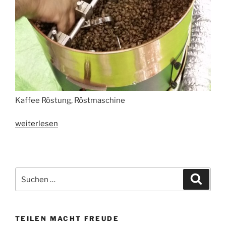
Kaffee Röstung, Röstmaschine
„Handkaffeemühle:
weiterlesen
Kauf-
Tipps“
Suchen
Suche
nach:
TEILEN MACHT FREUDE