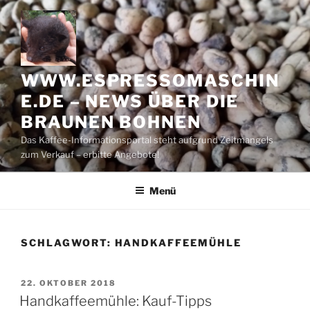
Zum
Inhalt
springen
WWW.ESPRESSOMASCHIN
E.DE – NEWS ÜBER DIE
BRAUNEN BOHNEN
Das Kaffee-Informationsportal steht aufgrund Zeitmangels
zum Verkauf – erbitte Angebote!
Menü
SCHLAGWORT:
HANDKAFFEEMÜHLE
VERÖFFENTLICHT
22. OKTOBER 2018
AM
Handkaffeemühle: Kauf-Tipps