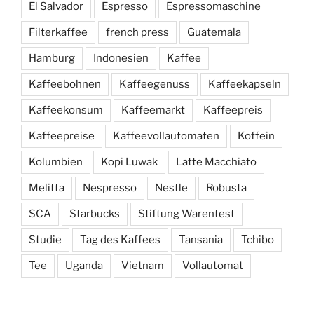
El Salvador
Espresso
Espressomaschine
Filterkaffee
french press
Guatemala
Hamburg
Indonesien
Kaffee
Kaffeebohnen
Kaffeegenuss
Kaffeekapseln
Kaffeekonsum
Kaffeemarkt
Kaffeepreis
Kaffeepreise
Kaffeevollautomaten
Koffein
Kolumbien
Kopi Luwak
Latte Macchiato
Melitta
Nespresso
Nestle
Robusta
SCA
Starbucks
Stiftung Warentest
Studie
Tag des Kaffees
Tansania
Tchibo
Tee
Uganda
Vietnam
Vollautomat