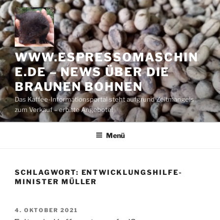
Zum
Inhalt
springen
WWW.ESPRESSOMASCHIN
E.DE – NEWS ÜBER DIE
BRAUNEN BOHNEN
Das Kaffee-Informationsportal steht aufgrund Zeitmangels
zum Verkauf – erbitte Angebote!
Menü
SCHLAGWORT:
ENTWICKLUNGSHILFE-
MINISTER MÜLLER
VERÖFFENTLICHT
4. OKTOBER 2021
AM