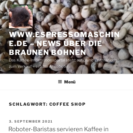
Zum
Inhalt
springen
WWW.ESPRESSOMASCHIN
E.DE – NEWS ÜBER DIE
BRAUNEN BOHNEN
Das Kaffee-Informationsportal steht aufgrund Zeitmangels
zum Verkauf – erbitte Angebote!
Menü
SCHLAGWORT:
COFFEE SHOP
VERÖFFENTLICHT
3. SEPTEMBER 2021
AM
Roboter-Baristas servieren Kaffee in