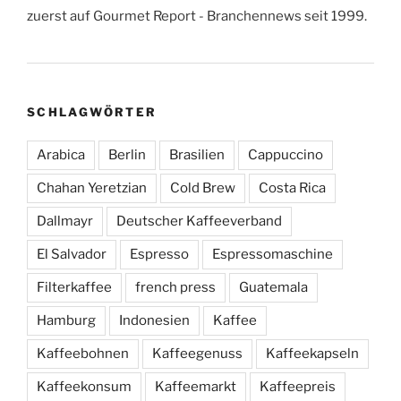
zuerst auf Gourmet Report - Branchennews seit 1999.
SCHLAGWÖRTER
Arabica
Berlin
Brasilien
Cappuccino
Chahan Yeretzian
Cold Brew
Costa Rica
Dallmayr
Deutscher Kaffeeverband
El Salvador
Espresso
Espressomaschine
Filterkaffee
french press
Guatemala
Hamburg
Indonesien
Kaffee
Kaffeebohnen
Kaffeegenuss
Kaffeekapseln
Kaffeekonsum
Kaffeemarkt
Kaffeepreis