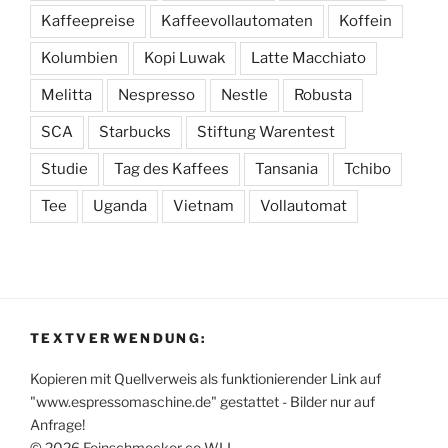
Kaffeepreise
Kaffeevollautomaten
Koffein
Kolumbien
Kopi Luwak
Latte Macchiato
Melitta
Nespresso
Nestle
Robusta
SCA
Starbucks
Stiftung Warentest
Studie
Tag des Kaffees
Tansania
Tchibo
Tee
Uganda
Vietnam
Vollautomat
TEXTVERWENDUNG:
Kopieren mit Quellverweis als funktionierender Link auf
"www.espressomaschine.de" gestattet - Bilder nur auf
Anfrage!
© 2026 Feinschmecker co WLL