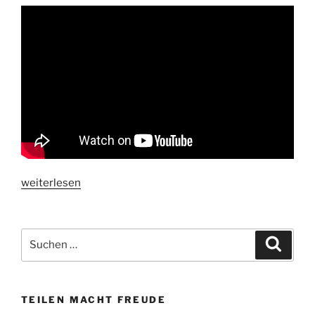
„Roboter-
weiterlesen
Baristas
servieren
Kaffee
Suchen
Suche
in
nach:
gleichbleibender
Qualität“
TEILEN MACHT FREUDE