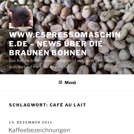
Zum
Inhalt
springen
WWW.ESPRESSOMASCHIN
E.DE – NEWS ÜBER DIE
BRAUNEN BOHNEN
Das Kaffee-Informationsportal steht aufgrund Zeitmangels
zum Verkauf – erbitte Angebote!
Menü
SCHLAGWORT:
CAFÉ AU LAIT
VERÖFFENTLICHT
13. DEZEMBER 2011
AM
Kaffeebezeichnungen