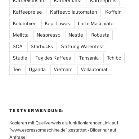
Kaffeekonsum
Kaffeemarkt
Kaffeepreis
Kaffeepreise
Kaffeevollautomaten
Koffein
Kolumbien
Kopi Luwak
Latte Macchiato
Melitta
Nespresso
Nestle
Robusta
SCA
Starbucks
Stiftung Warentest
Studie
Tag des Kaffees
Tansania
Tchibo
Tee
Uganda
Vietnam
Vollautomat
TEXTVERWENDUNG:
Kopieren mit Quellverweis als funktionierender Link auf
"www.espressomaschine.de" gestattet - Bilder nur auf
Anfrage!