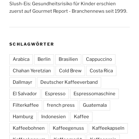
Slush-Eis: Gesundheitsrisiko für Kinder erschien
zuerst auf Gourmet Report - Branchennews seit 1999.
SCHLAGWÖRTER
Arabica
Berlin
Brasilien
Cappuccino
Chahan Yeretzian
Cold Brew
Costa Rica
Dallmayr
Deutscher Kaffeeverband
El Salvador
Espresso
Espressomaschine
Filterkaffee
french press
Guatemala
Hamburg
Indonesien
Kaffee
Kaffeebohnen
Kaffeegenuss
Kaffeekapseln