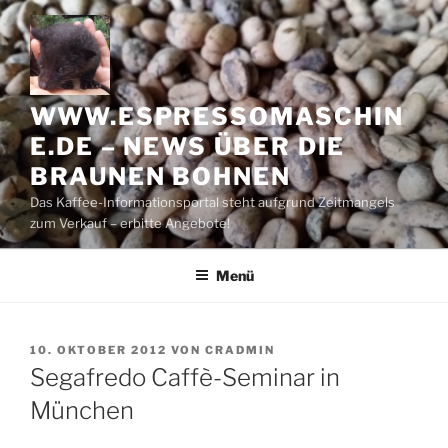
Zum
Inhalt
springen
WWW.ESPRESSOMASCHIN
E.DE – NEWS ÜBER DIE
BRAUNEN BOHNEN
Das Kaffee-Informationsportal steht aufgrund Zeitmangels
zum Verkauf – erbitte Angebote!
Menü
VERÖFFENTLICHT
10. OKTOBER 2012
VON
CRADMIN
AM
Segafredo Caffè-Seminar in
München