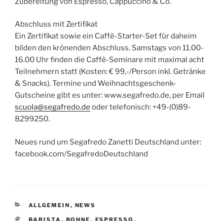
Zubereitung von Espresso, Cappuccino & Co.
Abschluss mit Zertifikat
Ein Zertifikat sowie ein Caffè-Starter-Set für daheim
bilden den krönenden Abschluss. Samstags von 11.00-
16.00 Uhr finden die Caffè-Seminare mit maximal acht
Teilnehmern statt (Kosten: € 99,-/Person inkl. Getränke
& Snacks). Termine und Weihnachtsgeschenk-
Gutscheine gibt es unter: www.segafredo.de, per Email
scuola@segafredo.de
oder telefonisch: +49-(0)89-
8299250.
Neues rund um Segafredo Zanetti Deutschland unter:
facebook.com/SegafredoDeutschland
KATEGORIEN
ALLGEMEIN
,
NEWS
SCHLAGWÖRTER
BARISTA
,
BOHNE
,
ESPRESSO
,