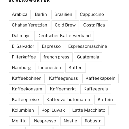
SCHLAGWÖRTER
Arabica
Berlin
Brasilien
Cappuccino
Chahan Yeretzian
Cold Brew
Costa Rica
Dallmayr
Deutscher Kaffeeverband
El Salvador
Espresso
Espressomaschine
Filterkaffee
french press
Guatemala
Hamburg
Indonesien
Kaffee
Kaffeebohnen
Kaffeegenuss
Kaffeekapseln
Kaffeekonsum
Kaffeemarkt
Kaffeepreis
Kaffeepreise
Kaffeevollautomaten
Koffein
Kolumbien
Kopi Luwak
Latte Macchiato
Melitta
Nespresso
Nestle
Robusta