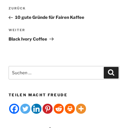
t
Beitragsnavigation
Vorheriger
ZURÜCK
e
Beitrag
r
10 gute Gründe für Fairen Kaffee
n
Nächster
WEITER
a
Beitrag
t
Black Ivory Coffee
i
v
e
:
Suchen
Suche
nach:
TEILEN MACHT FREUDE