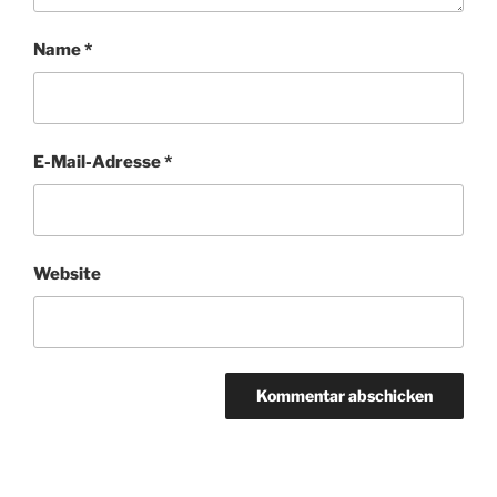
Name
*
E-Mail-Adresse
*
Website
A
l