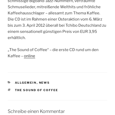
schmissige Bigband-Jazz-Nummern, verträumte
Schmuselieder, mitreißende Welthits und fröhliche
Kaffeehausschlager – allesamt zum Thema Kaffee.
Die CD ist im Rahmen einer Osteraktion vom 6. März
bis zum 3. April 2012 überall bei Tchibo Deutschland zu
einem sensationell günstigen Preis von EUR 3,95
erhältlich.
„The Sound of Coffee“ – die erste CD rund um den
Kaffee –
online
KATEGORIEN
ALLGEMEIN
,
NEWS
SCHLAGWÖRTER
THE SOUND OF COFFEE
Schreibe einen Kommentar