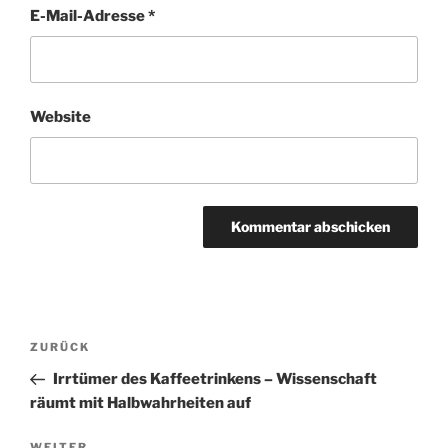
E-Mail-Adresse
*
Website
A
l
t
Beitragsnavigation
Vorheriger
ZURÜCK
e
Beitrag
r
Irrtümer des Kaffeetrinkens – Wissenschaft
n
räumt mit Halbwahrheiten auf
a
WEITER