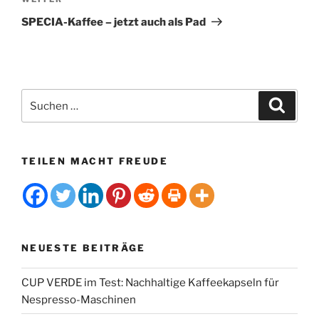
Nächster
t
Beitrag
i
SPECIA-Kaffee – jetzt auch als Pad
v
e
:
Suchen
Suche
nach:
TEILEN MACHT FREUDE
NEUESTE BEITRÄGE
CUP VERDE im Test: Nachhaltige Kaffeekapseln für
Nespresso-Maschinen