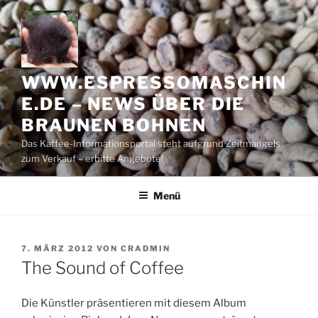
Zum
Inhalt
springen
WWW.ESPRESSOMASCHIN
E.DE – NEWS ÜBER DIE
BRAUNEN BOHNEN
Das Kaffee-Informationsportal steht aufgrund Zeitmangels
zum Verkauf – erbitte Angebote!
Menü
VERÖFFENTLICHT
7. MÄRZ 2012
VON
CRADMIN
AM
The Sound of Coffee
Die Künstler präsentieren mit diesem Album