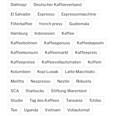
Dallmayr
Deutscher Kaffeeverband
El Salvador
Espresso
Espressomaschine
Filterkaffee
french press
Guatemala
Hamburg
Indonesien
Kaffee
Kaffeebohnen
Kaffeegenuss
Kaffeekapseln
Kaffeekonsum
Kaffeemarkt
Kaffeepreis
Kaffeepreise
Kaffeevollautomaten
Koffein
Kolumbien
Kopi Luwak
Latte Macchiato
Melitta
Nespresso
Nestle
Robusta
SCA
Starbucks
Stiftung Warentest
Studie
Tag des Kaffees
Tansania
Tchibo
Tee
Uganda
Vietnam
Vollautomat